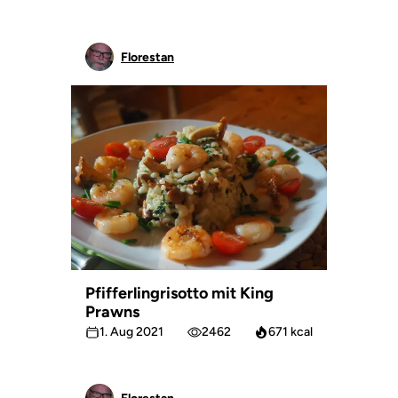
Florestan
Pfifferlingrisotto mit King
Prawns
1. Aug 2021
2462
671 kcal