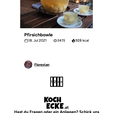
Pfirsichbowle
18. Jul 2021
3415
928 kcal
Florestan
1
2
›
»
Seite
Seite
Nächste
Letzte
Seite
Seite
Hast du Fragen oder ein Anliegen? Schick uns