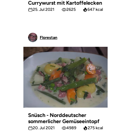
Currywurst mit Kartoffelecken
25. Jul 2021
2625
647 kcal
Florestan
Snüsch - Norddeutscher
sommerlicher Gemüseeintopf
20. Jul 2021
4989
275 kcal