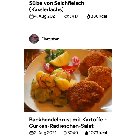
Sülze von Selchfleisch
(Kasslerlachs)
4. Aug 2021
3417
386 kcal
Florestan
Backhendelbrust mit Kartoffel-
Gurken-Radieschen-Salat
2. Aug 2021
3040
1073 kcal