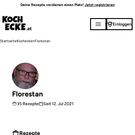
Direkt
Deine Rezepte verdienen einen Platz!
Jetzt registrieren
zum
Inhalt
Einloggen
Pfadnavigation
Startseite
Kochecken
Florestan
Florestan
35 Rezepte
Seit
12. Jul 2021
Rezepte