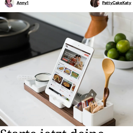
Anny1
PattyCakeKaty