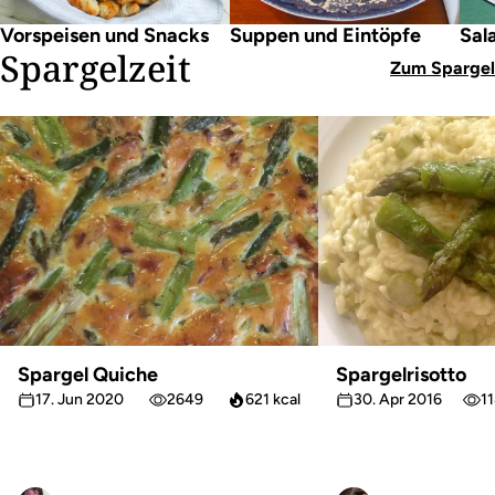
Vorspeisen und Snacks
Suppen und Eintöpfe
Sal
Spargelzeit
Zum Spargel
Spargel Quiche
Spargelrisotto
17. Jun 2020
2649
621 kcal
30. Apr 2016
1