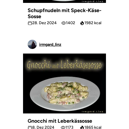
Schupfnudeln mit Speck-Käse-
Sosse
28. Dez 2024
1402
1982 kcal
irmgard_linz
Gnocchi mit Leberkässosse
8. Dez 2024
1173
1865 kcal