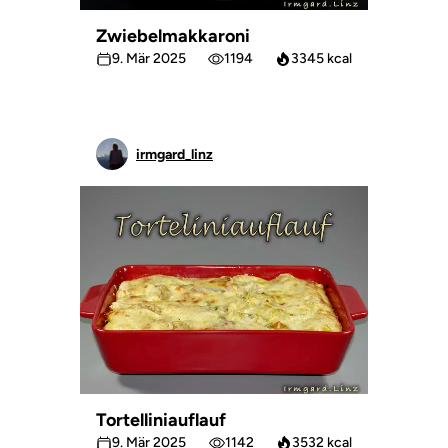
Zwiebelmakkaroni
9. Mär 2025
1194
3345 kcal
irmgard_linz
Tortelliniauflauf
9. Mär 2025
1142
3532 kcal