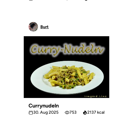
Burt
Currynudeln
30. Aug 2025
753
2137 kcal