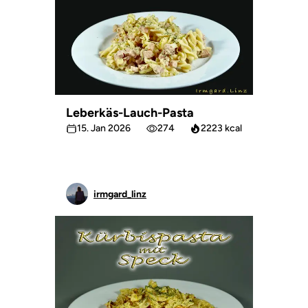
Leberkäs-Lauch-Pasta
15. Jan 2026
274
2223 kcal
irmgard_linz