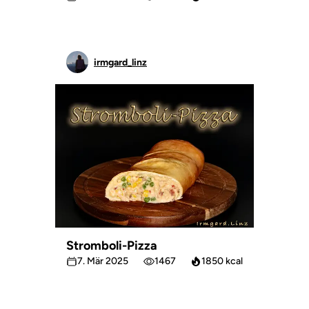
irmgard_linz
Stromboli-Pizza
7. Mär 2025
1467
1850 kcal