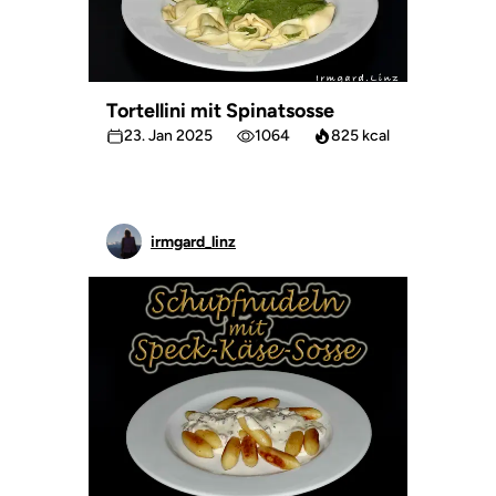
Tortellini mit Spinatsosse
23. Jan 2025
1064
825 kcal
irmgard_linz