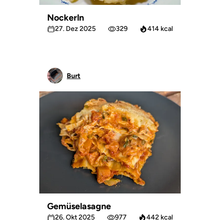
Nockerln
27. Dez 2025
329
414 kcal
Burt
Gemüselasagne
26. Okt 2025
977
442 kcal