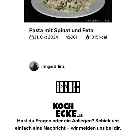
Pasta mit Spinat und Feta
31. Okt 2024
961
1315 kcal
irmgard_linz
1
2
3
…
›
»
Seite
Seite
Seite
Nächste
Letzte
Seite
Seite
Hast du Fragen oder ein Anliegen? Schick uns
einfach eine Nachricht – wir melden uns bei dir.