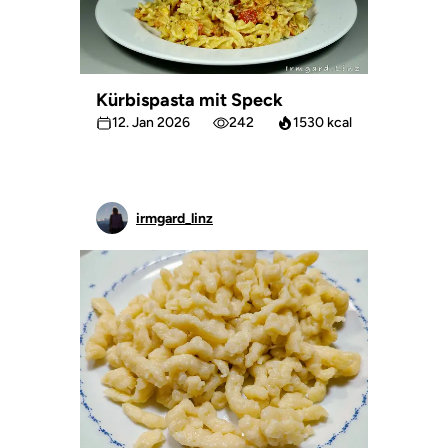
Kürbispasta mit Speck
12. Jan 2026
242
1530 kcal
irmgard_linz