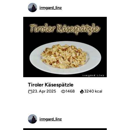
irmgard_linz
Tiroler Käsespätzle
23. Apr 2025
1468
3240 kcal
irmgard_linz