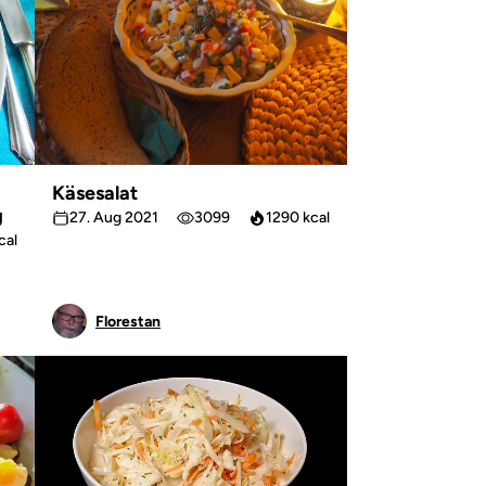
Käsesalat
g
27. Aug 2021
3099
1290 kcal
cal
Florestan