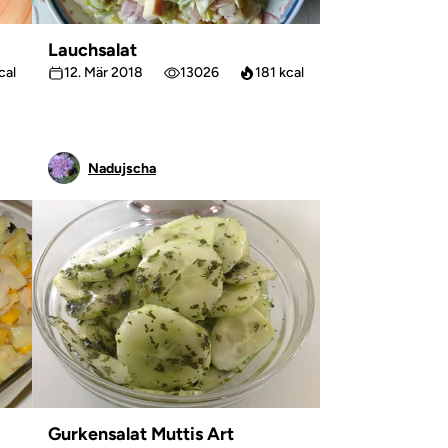
Lauchsalat
cal
12. Mär 2018
13026
181 kcal
Nadujscha
Gurkensalat Muttis Art