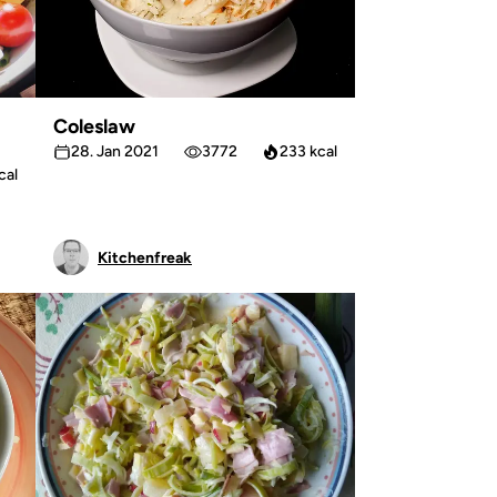
Coleslaw
28. Jan 2021
3772
233 kcal
cal
Kitchenfreak