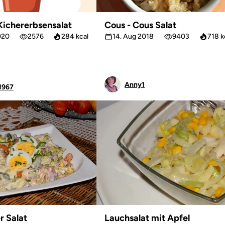
Kichererbsensalat
Cous - Cous Salat
020
2576
284 kcal
14. Aug 2018
9403
718 k
Anny1
1967
r Salat
Lauchsalat mit Apfel