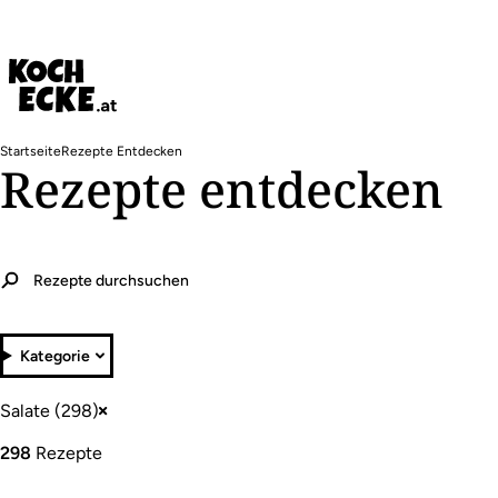
Direkt
zum
Inhalt
Pfadnavigation
Startseite
Rezepte Entdecken
Rezepte entdecken
Kategorie
Salate (298)
298
Rezepte