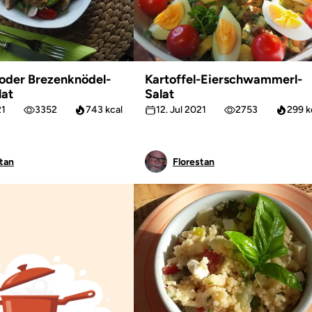
oder Brezenknödel-
Kartoffel-Eierschwammerl-
lat
Salat
21
3352
743 kcal
12. Jul 2021
2753
299 k
tan
Florestan