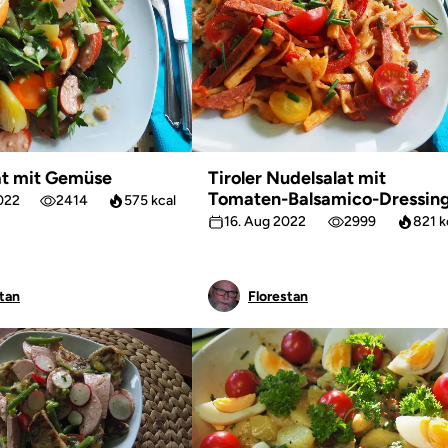
at mit Gemüse
Tiroler Nudelsalat mit
Tomaten-Balsamico-Dressin
022
2414
575 kcal
16. Aug 2022
2999
821 k
tan
Florestan