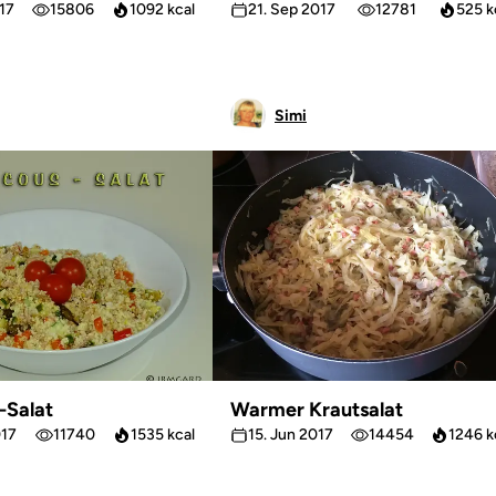
017
15806
1092 kcal
21. Sep 2017
12781
525 k
Simi
-Salat
Warmer Krautsalat
017
11740
1535 kcal
15. Jun 2017
14454
1246 k