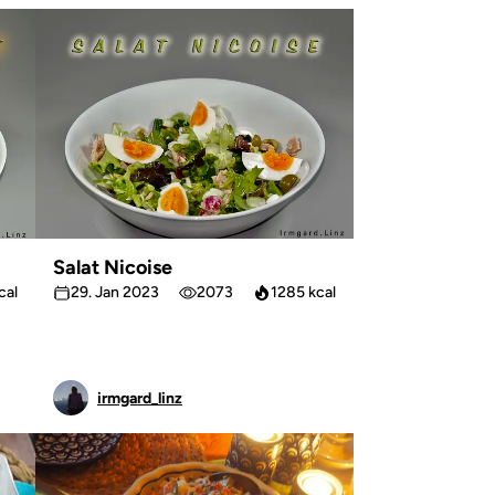
Salat Nicoise
cal
29. Jan 2023
2073
1285 kcal
irmgard_linz