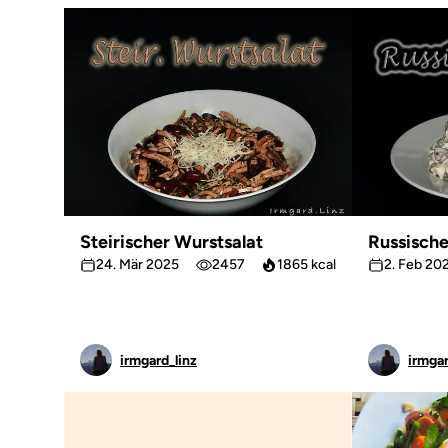
Steirischer Wurstsalat
Russische
24. Mär 2025
2457
1865 kcal
2. Feb 20
irmgard_linz
irmgar