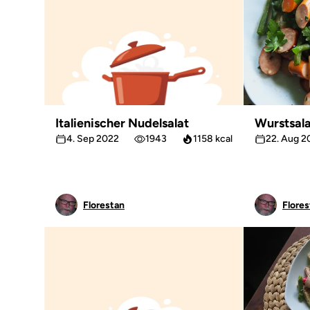
Italienischer Nudelsalat
Wurstsal
4. Sep 2022
1943
1158 kcal
22. Aug 2
Florestan
Flores