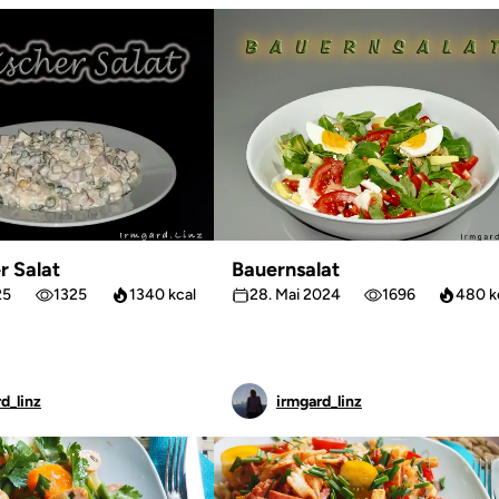
r Salat
Bauernsalat
25
1325
1340 kcal
28. Mai 2024
1696
480 k
d_linz
irmgard_linz