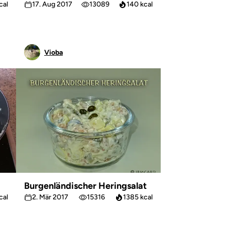
cal
17. Aug 2017
13089
140 kcal
Vioba
Burgenländischer Heringsalat
cal
2. Mär 2017
15316
1385 kcal