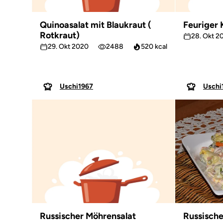
Quinoasalat mit Blaukraut (
Feuriger 
Rotkraut)
28. Okt 2
29. Okt 2020
2488
520 kcal
Uschi1967
Uschi
Russischer Möhrensalat
Russische