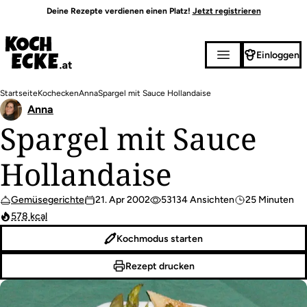
Direkt
Deine Rezepte verdienen einen Platz!
Jetzt registrieren
zum
Inhalt
Einloggen
Pfadnavigation
Startseite
Kochecken
Anna
Spargel mit Sauce Hollandaise
Anna
Spargel mit Sauce
Hollandaise
Gemüsegerichte
21. Apr 2002
53134 Ansichten
25 Minuten
578 kcal
Kochmodus starten
Rezept drucken