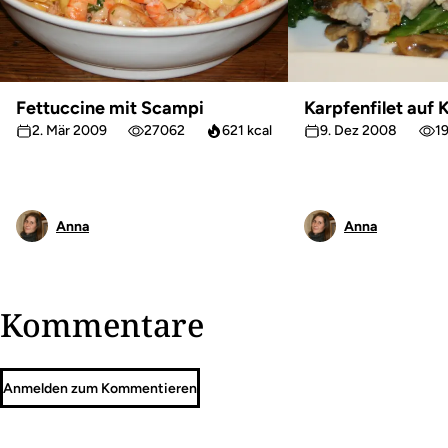
Fettuccine mit Scampi
Karpfenfilet auf
2. Mär 2009
27062
621 kcal
9. Dez 2008
1
Anna
Anna
Kommentare
Anmelden zum Kommentieren