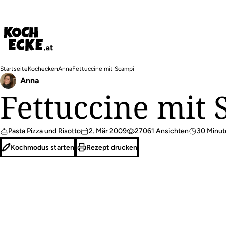
Direkt
zum
Inhalt
Pfadnavigation
Startseite
Kochecken
Anna
Fettuccine mit Scampi
Anna
Fettuccine mit
Pasta Pizza und Risotto
2. Mär 2009
27061 Ansichten
30 Minut
Kochmodus starten
Rezept drucken