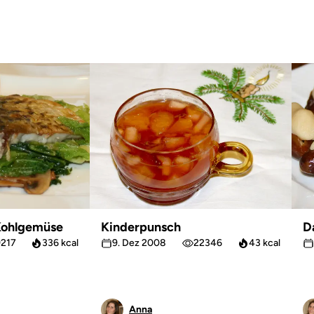
 Kohlgemüse
Kinderpunsch
D
9217
336 kcal
9. Dez 2008
22346
43 kcal
Anna