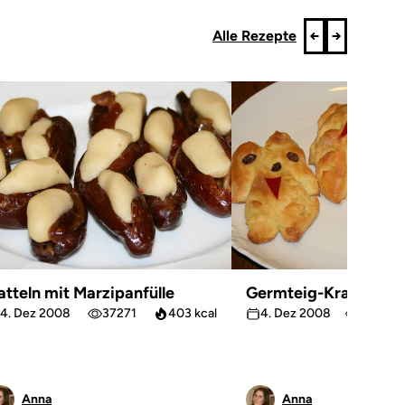
Alle Rezepte
atteln mit Marzipanfülle
Germteig-Krampus
4. Dez 2008
37271
403 kcal
4. Dez 2008
54855
Anna
Anna