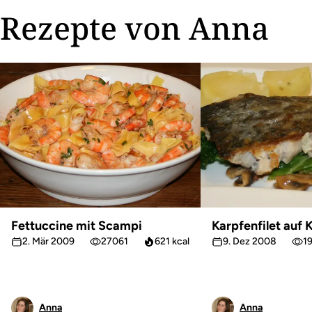
Rezepte von Anna
Fettuccine mit Scampi
Karpfenfilet auf
2. Mär 2009
27061
621 kcal
9. Dez 2008
1
Anna
Anna