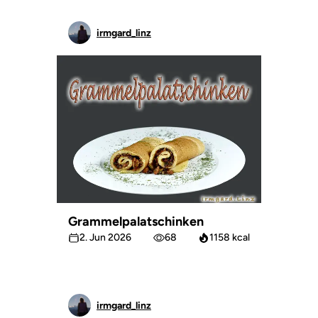
irmgard_linz
Grammelpalatschinken
2. Jun 2026
68
1158 kcal
irmgard_linz