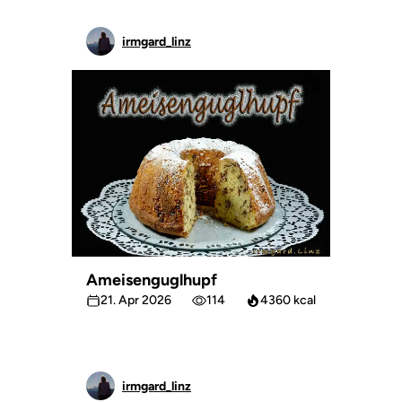
irmgard_linz
Ameisenguglhupf
21. Apr 2026
114
4360 kcal
irmgard_linz