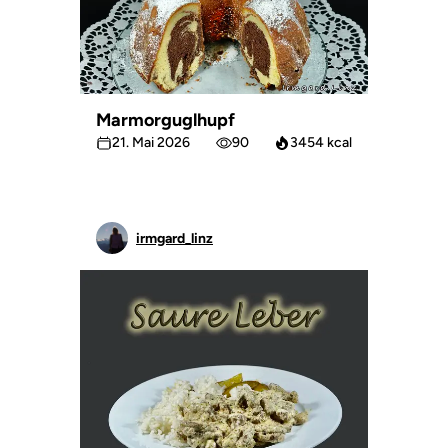
Marmorguglhupf
21. Mai 2026
90
3454 kcal
irmgard_linz