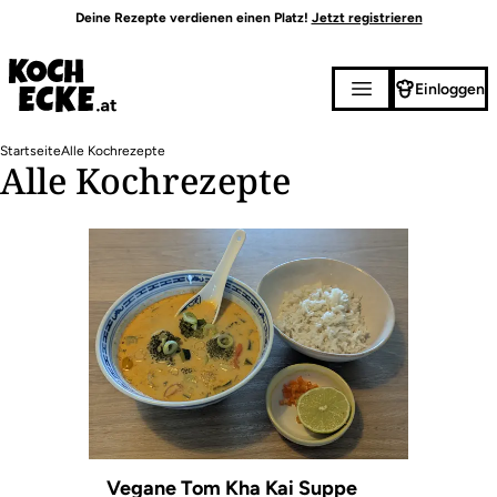
Direkt
Deine Rezepte verdienen einen Platz!
Jetzt registrieren
zum
Inhalt
Einloggen
Pfadnavigation
Startseite
Alle Kochrezepte
Alle Kochrezepte
Vegane Tom Kha Kai Suppe