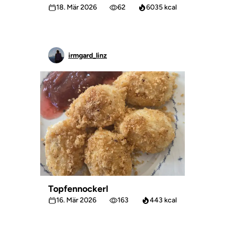
18. Mär 2026
62
6035 kcal
irmgard_linz
Topfennockerl
16. Mär 2026
163
443 kcal