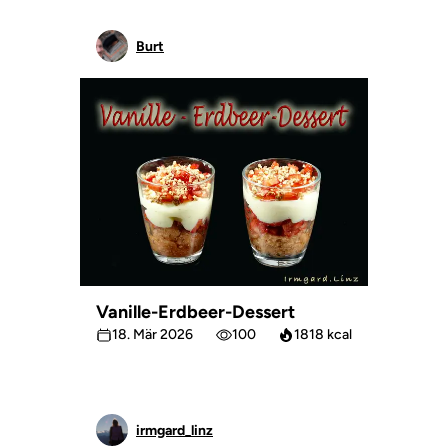
Burt
Vanille-Erdbeer-Dessert
18. Mär 2026
100
1818 kcal
irmgard_linz