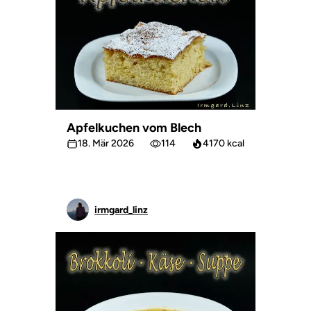
Apfelkuchen vom Blech
18. Mär 2026
114
4170 kcal
irmgard_linz