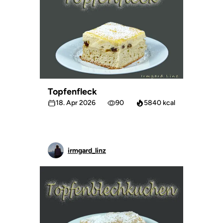
Topfenfleck
18. Apr 2026
90
5840 kcal
irmgard_linz