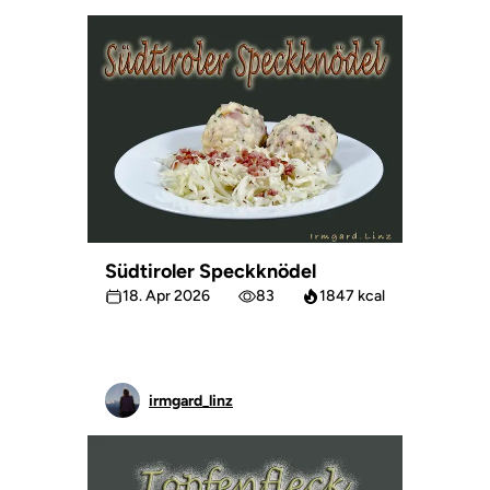
Südtiroler Speckknödel
18. Apr 2026
83
1847 kcal
irmgard_linz