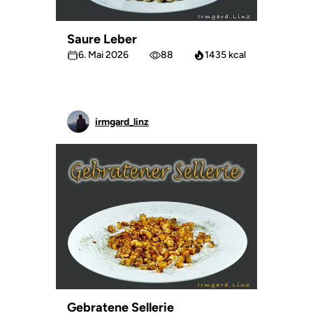
Saure Leber
6. Mai 2026
88
1435 kcal
irmgard_linz
Gebratene Sellerie