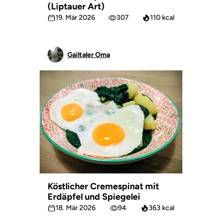
(Liptauer Art)
19. Mär 2026
307
110 kcal
Gailtaler Oma
Köstlicher Cremespinat mit
Erdäpfel und Spiegelei
18. Mär 2026
94
363 kcal