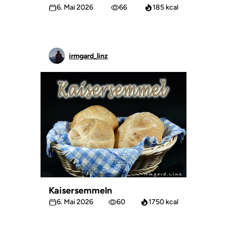
6. Mai 2026
66
185 kcal
irmgard_linz
Kaisersemmeln
6. Mai 2026
60
1750 kcal