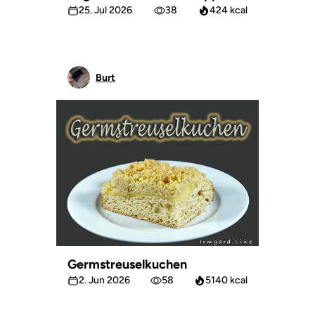
25. Jul 2026
38
424 kcal
Burt
Germstreuselkuchen
2. Jun 2026
58
5140 kcal