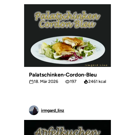
Palatschinken-Cordon-Bleu
18. Mär 2026
197
2461 kcal
irmgard_linz