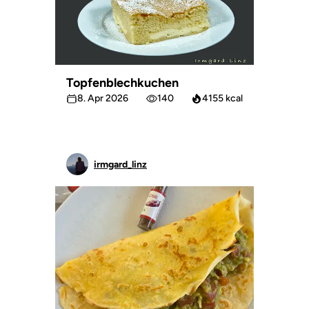
Topfenblechkuchen
8. Apr 2026
140
4155 kcal
irmgard_linz