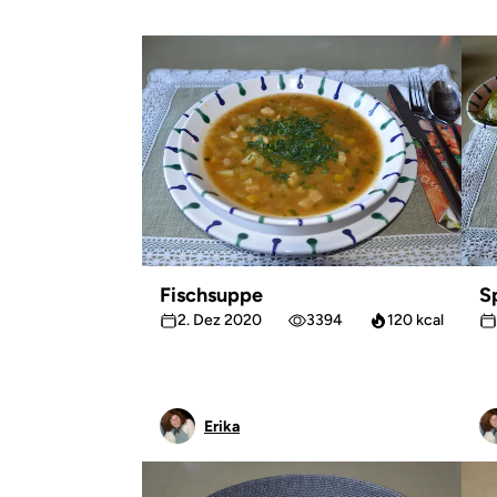
Fischsuppe
S
2. Dez 2020
3394
120 kcal
Erika