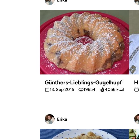
Erika
Günthers-Lieblings-Gugelhupf
H
13. Sep 2015
19654
4056 kcal
Erika