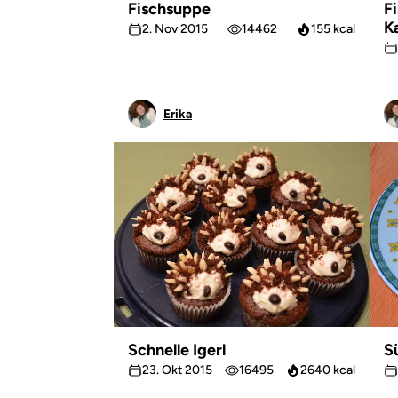
Fischsuppe
F
K
2. Nov 2015
14462
155 kcal
Erika
Schnelle Igerl
S
23. Okt 2015
16495
2640 kcal