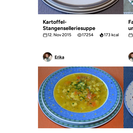
Kartoffel-
F
Stangenselleriesuppe
u
12. Nov 2015
17254
173 kcal
Erika