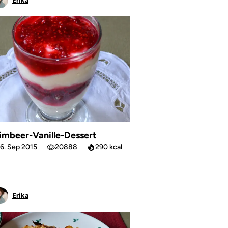
Erika
imbeer-Vanille-Dessert
6. Sep 2015
20888
290 kcal
Erika