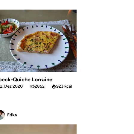
peck-Quiche Lorraine
2. Dez 2020
2852
923 kcal
Erika