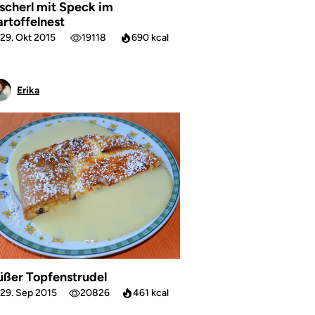
ischerl mit Speck im
artoffelnest
29. Okt 2015
19118
690 kcal
Erika
üßer Topfenstrudel
29. Sep 2015
20826
461 kcal