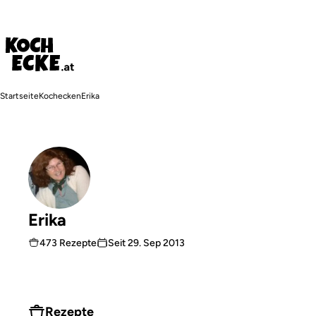
Direkt
zum
Inhalt
Pfadnavigation
Startseite
Kochecken
Erika
Erika
473 Rezepte
Seit
29. Sep 2013
Rezepte