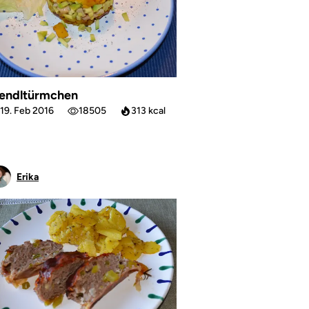
endltürmchen
19. Feb 2016
18505
313 kcal
Erika