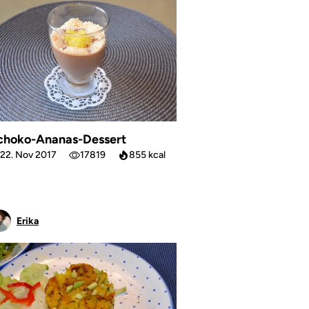
choko-Ananas-Dessert
22. Nov 2017
17819
855 kcal
Erika