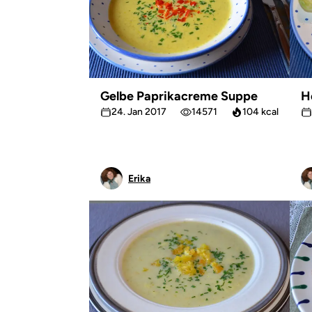
Gelbe Paprikacreme Suppe
H
24. Jan 2017
14571
104 kcal
Erika