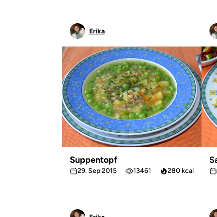
Erika
Suppentopf
S
29. Sep 2015
13461
280 kcal