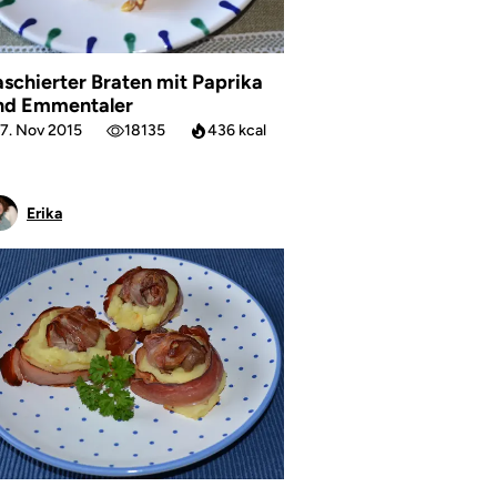
aschierter Braten mit Paprika
nd Emmentaler
7. Nov 2015
18135
436 kcal
Erika