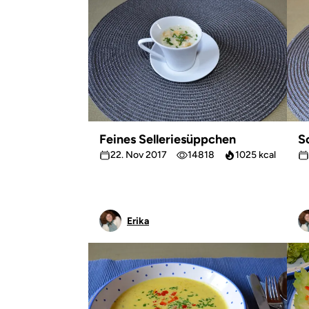
Feines Selleriesüppchen
S
22. Nov 2017
14818
1025 kcal
Erika