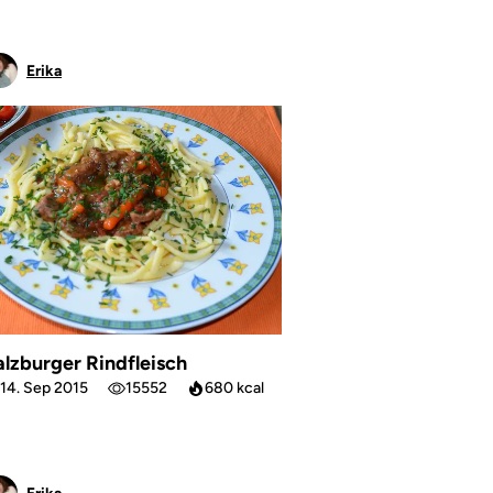
Erika
alzburger Rindfleisch
14. Sep 2015
15552
680 kcal