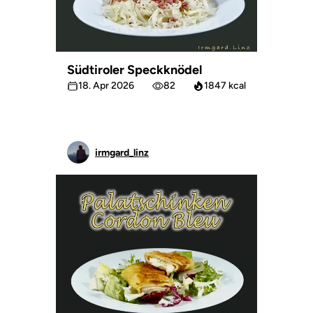
Südtiroler Speckknödel
18. Apr 2026
82
1847 kcal
irmgard_linz