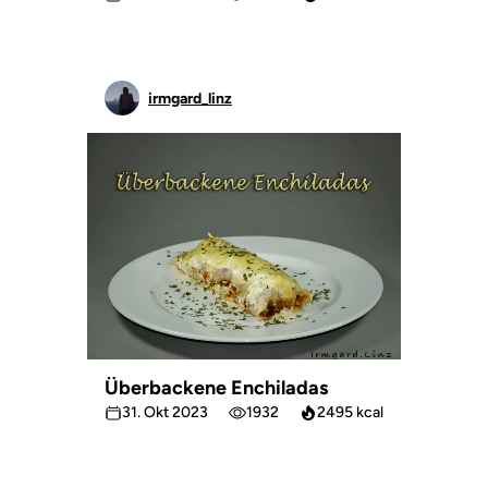
irmgard_linz
Überbackene Enchiladas
31. Okt 2023
1932
2495 kcal