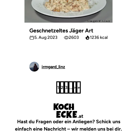
Geschnetzeltes Jäger Art
5. Aug 2023
2603
1236 kcal
irmgard_linz
1
2
3
…
›
»
Seite
Seite
Seite
Nächste
Letzte
Seite
Seite
Hast du Fragen oder ein Anliegen? Schick uns
einfach eine Nachricht – wir melden uns bei dir.