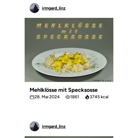
irmgard_linz
Mehlklösse mit Specksosse
28. Mai 2024
1861
3745 kcal
irmgard_linz