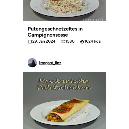
Putengeschnetzeltes in
Campignonsosse
29. Jan 2024
1580
1624 kcal
irmgard_linz