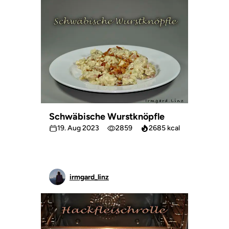
Schwäbische Wurstknöpfle
19. Aug 2023
2859
2685 kcal
irmgard_linz