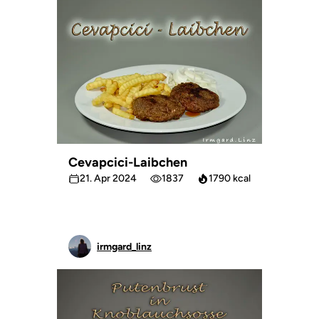
Cevapcici-Laibchen
21. Apr 2024
1837
1790 kcal
irmgard_linz