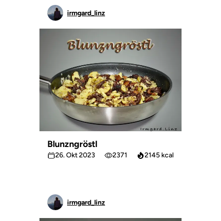
irmgard_linz
Blunzngröstl
26. Okt 2023
2371
2145 kcal
irmgard_linz