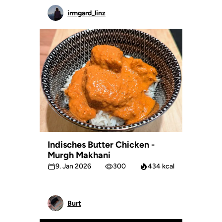
irmgard_linz
Indisches Butter Chicken -
Murgh Makhani
9. Jan 2026
300
434 kcal
Burt