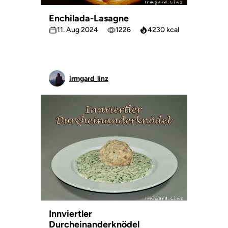
Enchilada-Lasagne
11. Aug 2024
1226
4230 kcal
irmgard_linz
Innviertler
Durcheinanderknödel