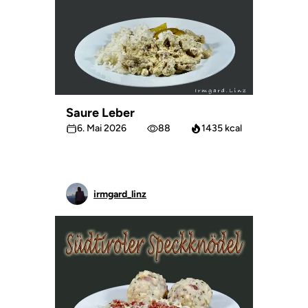
Saure Leber
6. Mai 2026
88
1435 kcal
irmgard_linz