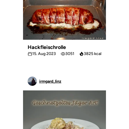
Hackfleischrolle
15. Aug 2023
3051
3825 kcal
irmgard_linz