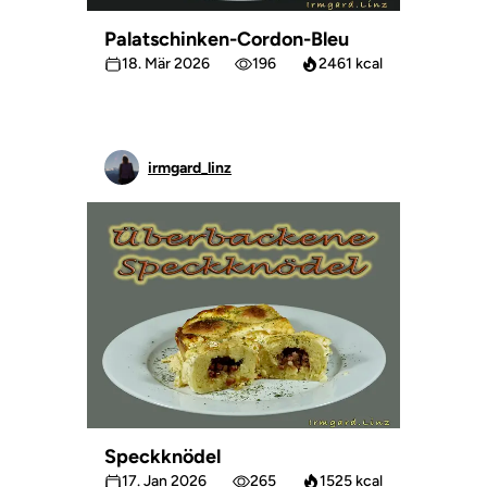
Palatschinken-Cordon-Bleu
18. Mär 2026
196
2461 kcal
irmgard_linz
Speckknödel
17. Jan 2026
265
1525 kcal