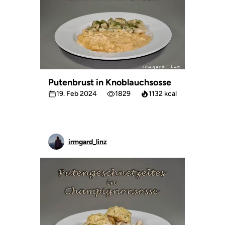
Putenbrust in Knoblauchsosse
19. Feb 2024
1829
1132 kcal
irmgard_linz