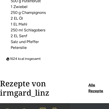
500 g Putenbrust
1 Zwiebel
250 g Champignons
2 EL Öl
1 EL Mehl
250 ml Schlagobers
2 EL Senf
Salz und Pfeffer
Petersilie
1624
kcal insgesamt
Rezepte von
Alle
irmgard_linz
Rezepte