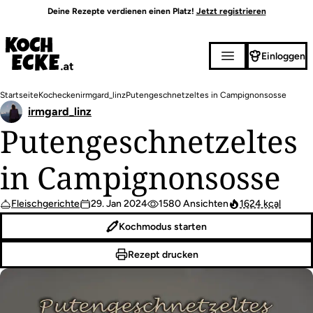
Direkt
Deine Rezepte verdienen einen Platz!
Jetzt registrieren
zum
Inhalt
Einloggen
Pfadnavigation
Startseite
Kochecken
irmgard_linz
Putengeschnetzeltes in Campignonsosse
irmgard_linz
Putengeschnetzeltes
in Campignonsosse
Fleischgerichte
29. Jan 2024
1580 Ansichten
1624 kcal
Kochmodus starten
Rezept drucken