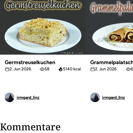
Germstreuselkuchen
Grammelpalatsch
2. Jun 2026
58
5140 kcal
2. Jun 2026
6
irmgard_linz
irmgard_linz
Kommentare