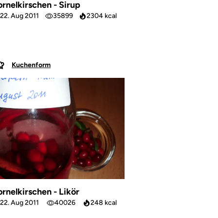
ornelkirschen - Sirup
22. Aug 2011
35899
2304 kcal
Kuchenform
ornelkirschen - Likör
22. Aug 2011
40026
248 kcal