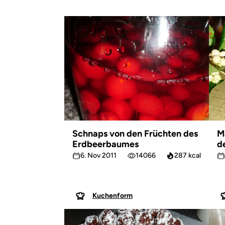
Schnaps von den Früchten des
M
Erdbeerbaumes
d
6. Nov 2011
14066
287 kcal
Kuchenform