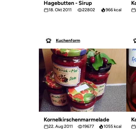
Hagebutten - Sirup
K
18. Okt 2011
22802
966 kcal
Kuchenform
Kornelkirschenmarmelade
K
22. Aug 2011
19677
1055 kcal