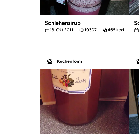
Schlehensirup
S
18. Okt 2011
10307
465 kcal
Kuchenform