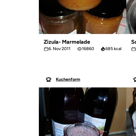
Zizula- Marmelade
S
6. Nov 2011
16860
685 kcal
Kuchenform