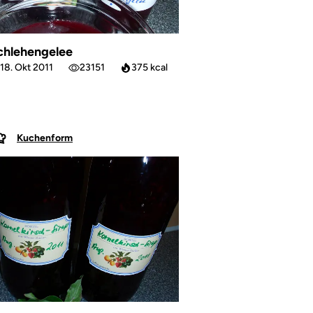
chlehengelee
18. Okt 2011
23151
375 kcal
Kuchenform