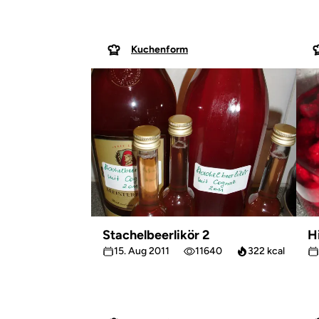
Kuchenform
Stachelbeerlikör 2
H
15. Aug 2011
11640
322 kcal