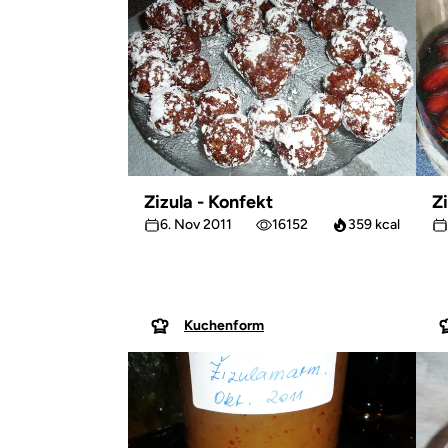
Zizula - Konfekt
Z
6. Nov 2011
16152
359 kcal
Kuchenform