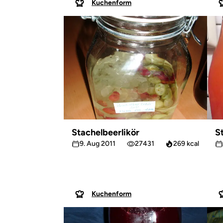
Kuchenform
Stachelbeerlikör
S
9. Aug 2011
27431
269 kcal
Kuchenform