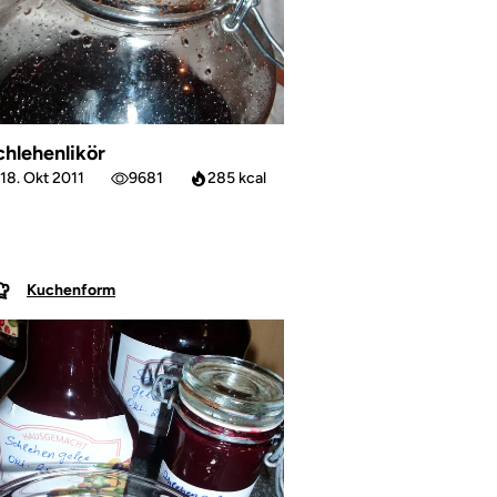
chlehenlikör
18. Okt 2011
9681
285 kcal
Kuchenform