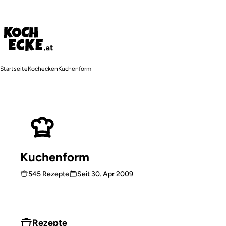
Direkt
zum
Inhalt
Pfadnavigation
Startseite
Kochecken
Kuchenform
Kuchenform
545 Rezepte
Seit
30. Apr 2009
Rezepte