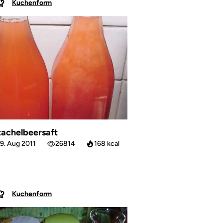
Kuchenform
tachelbeersaft
9. Aug 2011
26814
168 kcal
Kuchenform