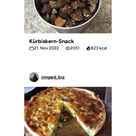
Kürbiskern-Snack
21. Nov 2022
2051
823 kcal
irmgard_linz