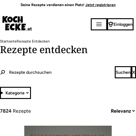
Direkt
Deine Rezepte verdienen einen Platz!
Jetzt registrieren
zum
Inhalt
Einloggen
Pfadnavigation
Startseite
Rezepte Entdecken
Rezepte entdecken
Kategorie
7824
Rezepte