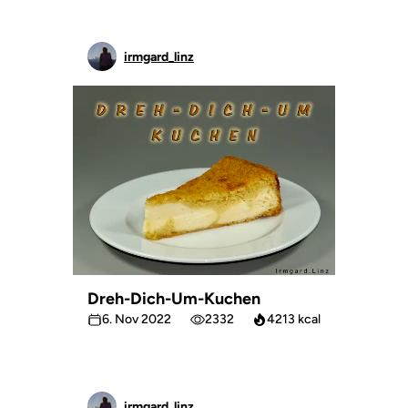
irmgard_linz
Dreh-Dich-Um-Kuchen
6. Nov 2022
2332
4213 kcal
irmgard_linz