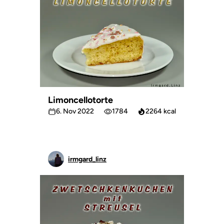
Limoncellotorte
6. Nov 2022
1784
2264 kcal
irmgard_linz