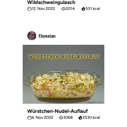
Wildschweingulasch
12. Nov 2022
2014
531 kcal
Florestan
Würstchen-Nudel-Auflauf
6. Nov 2022
3068
2530 kcal