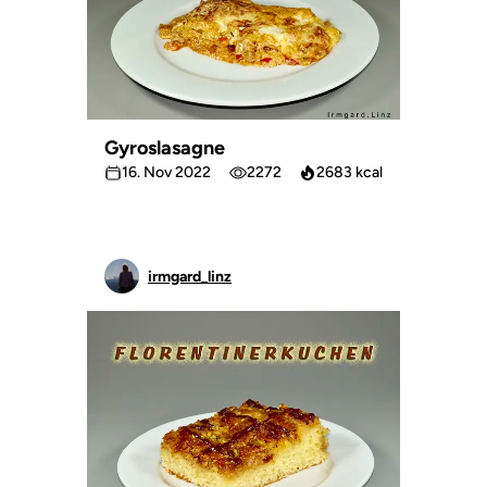
Gyroslasagne
16. Nov 2022
2272
2683 kcal
irmgard_linz