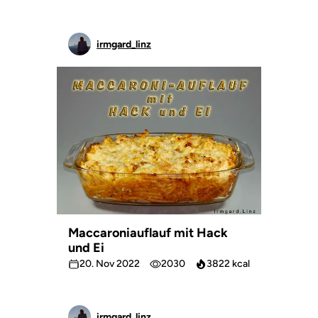
irmgard_linz
Maccaroniauflauf mit Hack
und Ei
20. Nov 2022
2030
3822 kcal
irmgard_linz