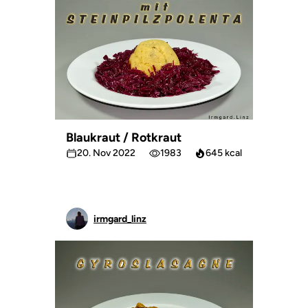
Blaukraut / Rotkraut
20. Nov 2022
1983
645 kcal
irmgard_linz