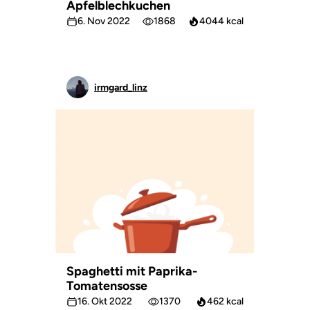
Apfelblechkuchen
6. Nov 2022
1868
4044 kcal
irmgard_linz
Spaghetti mit Paprika-
Tomatensosse
16. Okt 2022
1370
462 kcal