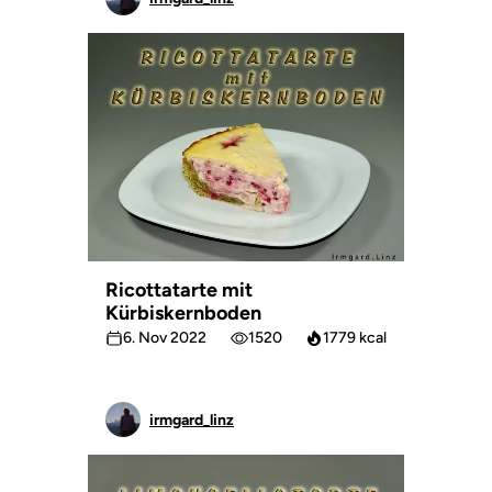
Ricottatarte mit
Kürbiskernboden
6. Nov 2022
1520
1779 kcal
irmgard_linz