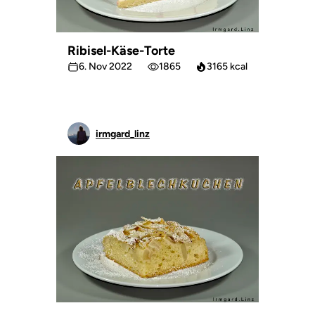
Ribisel-Käse-Torte
6. Nov 2022
1865
3165 kcal
irmgard_linz