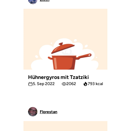
Hühnergyros mit Tzatziki
5. Sep 2022
2062
793 kcal
Florestan