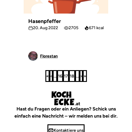
Hasenpfeffer
20. Aug 2022
2705
671 kcal
Florestan
«
‹
…
16
17
18
…
›
»
Erste
Vorherige
Seite
Seite
Seite
Nächste
Letzte
Seite
Seite
Seite
Seite
Hast du Fragen oder ein Anliegen? Schick uns
einfach eine Nachricht – wir melden uns bei dir.
Kontaktiere uns