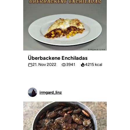
Überbackene Enchiladas
21. Nov 2022
3941
4215 kcal
irmgard_linz