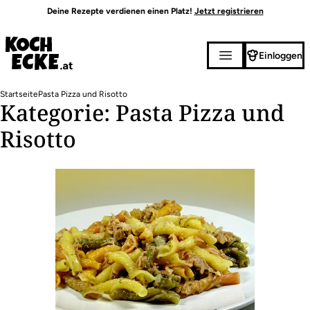
Direkt
Deine Rezepte verdienen einen Platz!
Jetzt registrieren
zum
Inhalt
Einloggen
Pfadnavigation
Startseite
Pasta Pizza und Risotto
Kategorie: Pasta Pizza und
Risotto