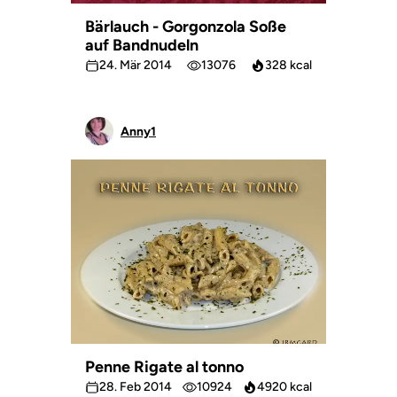
Bärlauch - Gorgonzola Soße
auf Bandnudeln
24. Mär 2014
13076
328 kcal
Anny1
Penne Rigate al tonno
28. Feb 2014
10924
4920 kcal