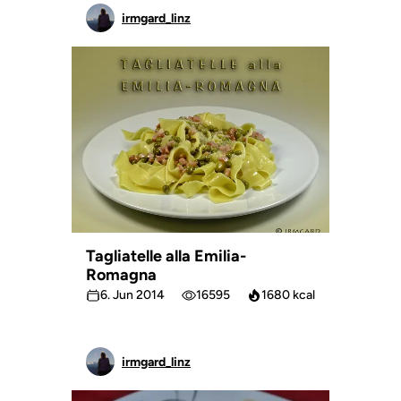
irmgard_linz
Tagliatelle alla Emilia-
Romagna
6. Jun 2014
16595
1680 kcal
irmgard_linz