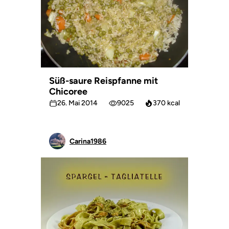
Süß-saure Reispfanne mit
Chicoree
26. Mai 2014
9025
370 kcal
Carina1986