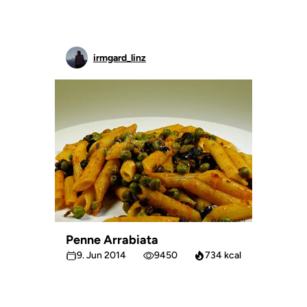
irmgard_linz
Penne Arrabiata
9. Jun 2014
9450
734 kcal