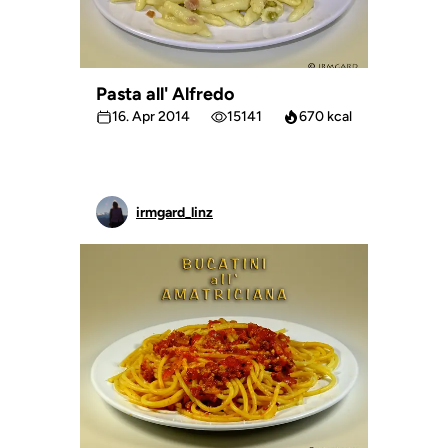
Pasta all' Alfredo
16. Apr 2014
15141
670 kcal
irmgard_linz