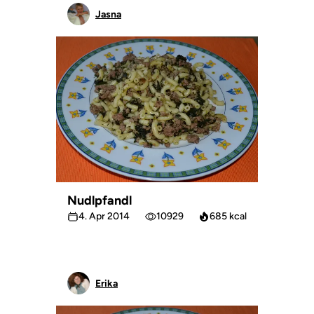
Jasna
Nudlpfandl
4. Apr 2014
10929
685 kcal
Erika