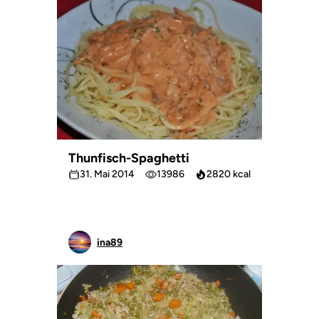
Thunfisch-Spaghetti
31. Mai 2014
13986
2820 kcal
ina89