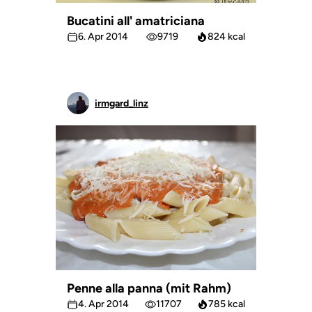
Bucatini all' amatriciana
6. Apr 2014
9719
824 kcal
irmgard_linz
Penne alla panna (mit Rahm)
4. Apr 2014
11707
785 kcal