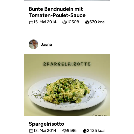
Bunte Bandnudeln mit
Tomaten-Poulet-Sauce
15. Mai 2014
10508
670 kcal
Jasna
Spargelrisotto
13. Mai 2014
9596
2435 kcal