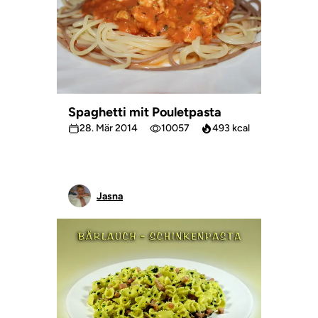
Spaghetti mit Pouletpasta
28. Mär 2014
10057
493 kcal
Jasna