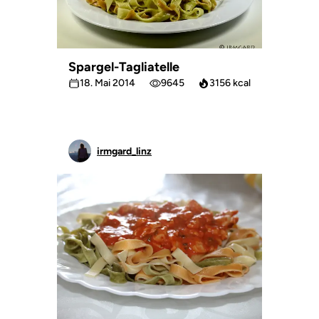
Spargel-Tagliatelle
18. Mai 2014
9645
3156 kcal
irmgard_linz