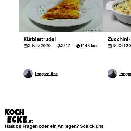
Kürbisstrudel
Zucchini-
2. Nov 2020
2317
1448 kcal
18. Okt 2
irmgard_linz
irmgar
Hast du Fragen oder ein Anliegen? Schick uns