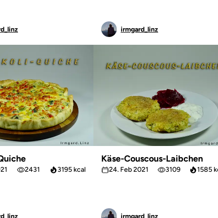
d_linz
irmgard_linz
Quiche
Käse-Couscous-Laibchen
021
2431
3195 kcal
24. Feb 2021
3109
1585 k
d_linz
irmgard_linz