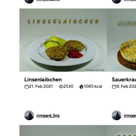
Linsenlaibchen
Sauerkra
21. Feb 2021
2530
1085 kcal
9. Feb 20
irmgard_linz
irmgar