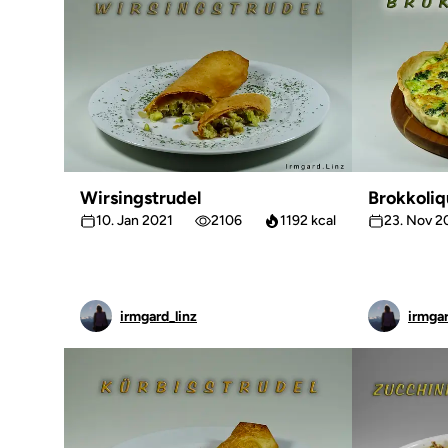
Wirsingstrudel
Brokkoliq
10. Jan 2021
2106
1192 kcal
23. Nov 2
irmgard_linz
irmgar