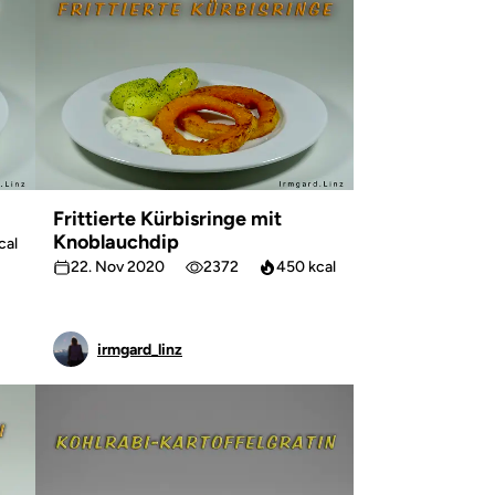
Frittierte Kürbisringe mit
Knoblauchdip
cal
22. Nov 2020
2372
450 kcal
irmgard_linz