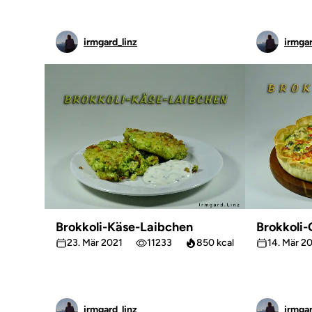
irmgard_linz
irmgar
Brokkoli-Käse-Laibchen
Brokkoli-
23. Mär 2021
11233
850 kcal
14. Mär 2
irmgard_linz
irmgar