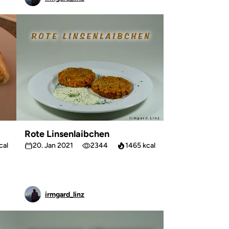
Rote Linsenlaibchen
cal
20. Jan 2021
2344
1465 kcal
irmgard_linz