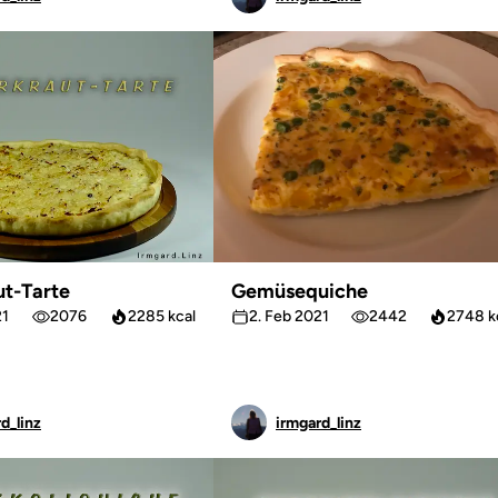
ut-Tarte
Gemüsequiche
21
2076
2285 kcal
2. Feb 2021
2442
2748 k
d_linz
irmgard_linz