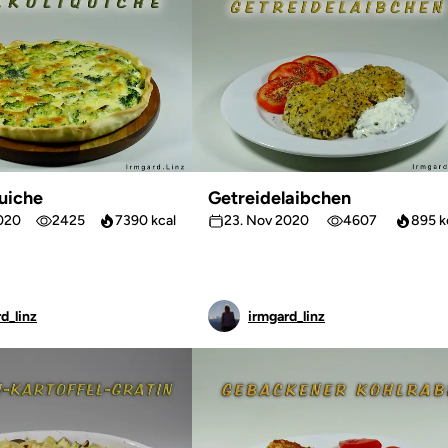
uiche
Getreidelaibchen
020
2425
7390 kcal
23. Nov 2020
4607
895 k
d_linz
irmgard_linz