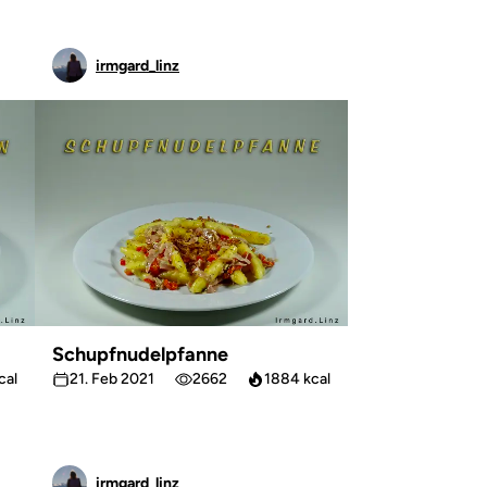
irmgard_linz
Schupfnudelpfanne
cal
21. Feb 2021
2662
1884 kcal
irmgard_linz