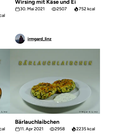
Wirsing mit Käse und Ei
30. Mai 2021
2507
752 kcal
cal
irmgard_linz
Bärlauchlaibchen
cal
11. Apr 2021
2958
2235 kcal