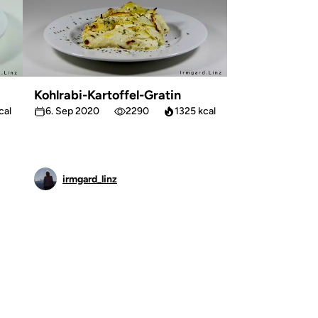
Kohlrabi-Kartoffel-Gratin
cal
6. Sep 2020
2290
1325 kcal
irmgard_linz