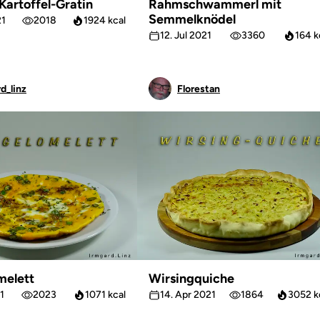
Kartoffel-Gratin
Rahmschwammerl mit
Semmelknödel
21
2018
1924 kcal
12. Jul 2021
3360
164 k
d_linz
Florestan
melett
Wirsingquiche
1
2023
1071 kcal
14. Apr 2021
1864
3052 k