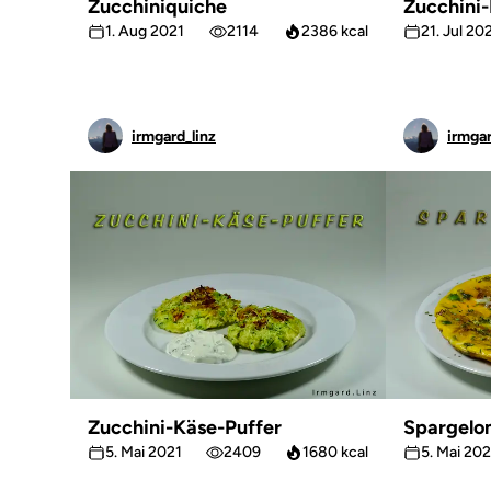
Zucchiniquiche
Zucchini-
1. Aug 2021
2114
2386 kcal
21. Jul 20
irmgard_linz
irmgar
Zucchini-Käse-Puffer
Spargelo
5. Mai 2021
2409
1680 kcal
5. Mai 202