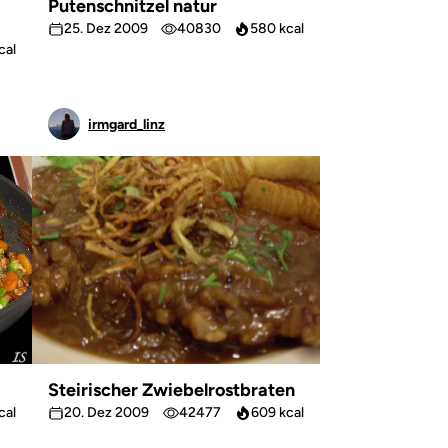
Putenschnitzel natur
25. Dez 2009
40830
580 kcal
cal
irmgard_linz
Steirischer Zwiebelrostbraten
cal
20. Dez 2009
42477
609 kcal