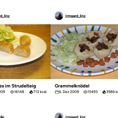
d_linz
irmgard_linz
es im Strudelteig
Grammelknödel
009
16148
713 kcal
6. Dez 2009
15493
3986 k
lle
irmgard_linz