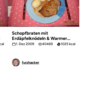
Schopfbraten mit
t
Erdäpfelknödeln & Warmer
Krautsalat
cal
1. Dez 2009
40469
1025 kcal
furzhacker