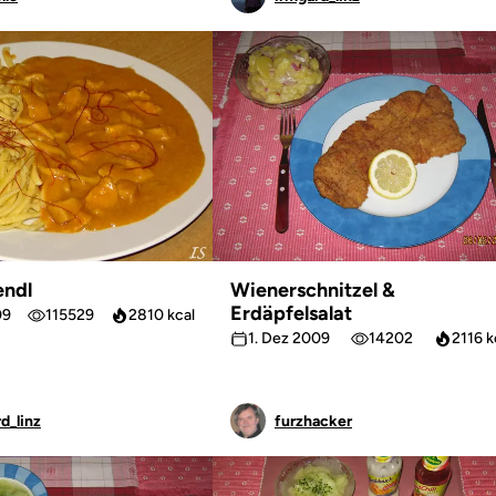
endl
Wienerschnitzel &
Erdäpfelsalat
09
115529
2810 kcal
1. Dez 2009
14202
2116 k
d_linz
furzhacker