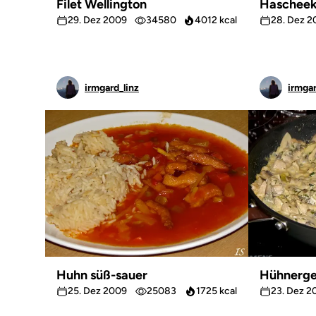
Filet Wellington
Hascheek
29. Dez 2009
34580
4012 kcal
28. Dez 2
irmgard_linz
irmgar
Huhn süß-sauer
Hühnerge
25. Dez 2009
25083
1725 kcal
23. Dez 2