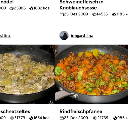
nödel
Schweinefleisch in
Knoblauchsosse
009
25986
1832 kcal
25. Dez 2009
14536
1185 k
d_linz
irmgard_linz
schnetzeltes
Rindfleischpfanne
009
31779
1654 kcal
23. Dez 2009
21739
985 k