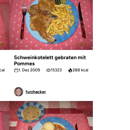
Schweinkotelett gebraten mit
Pommes
cal
1. Dez 2009
15323
288 kcal
furzhacker