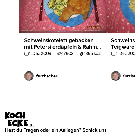
Schweinskotelett gebacken
Schweins
mit Petersilerdäpfeln & Rahm
Teigware
Gurkensalat
1. Dez 2009
17602
1365 kcal
1. Dez 20
furzhacker
furzh
Hast du Fragen oder ein Anliegen? Schick uns