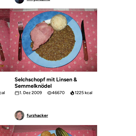
Selchschopf mit Linsen &
Semmelknödel
cal
1. Dez 2009
46670
1225 kcal
furzhacker