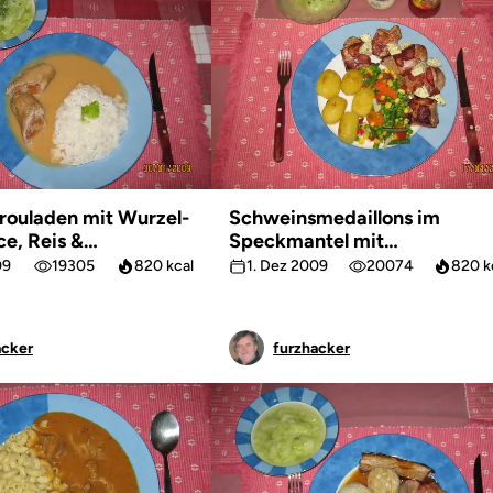
rouladen mit Wurzel-
Schweinsmedaillons im
e, Reis &
Speckmantel mit
lat
Buttererdäpfeln,
09
19305
820 kcal
1. Dez 2009
20074
820 k
Pusztagemüse & Gurkensalat
acker
furzhacker