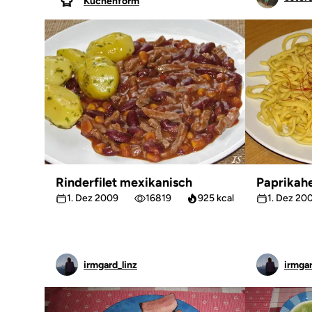
Kuchenform
Rinderfilet mexikanisch
Paprikah
1. Dez 2009
16819
925 kcal
1. Dez 20
irmgard_linz
irmgar