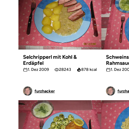
Selchripperl mit Kohl &
Schweins
Erdäpfel
Rahmsauc
Gurkensa
1. Dez 2009
28243
878 kcal
1. Dez 20
furzhacker
furzh