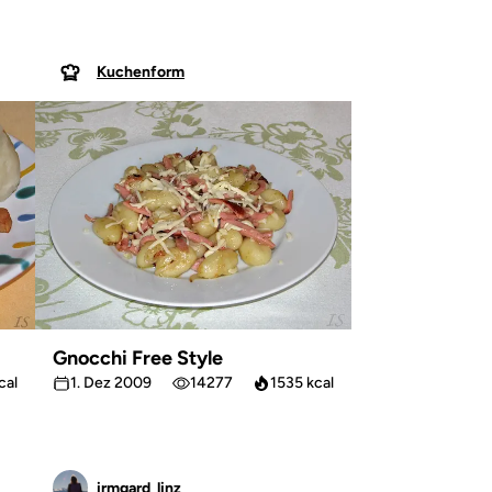
Kuchenform
Gnocchi Free Style
cal
1. Dez 2009
14277
1535 kcal
irmgard_linz