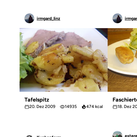
irmgard_linz
irmgar
Tafelspitz
Faschiert
20. Dez 2009
14935
474 kcal
18. Dez 2
estere