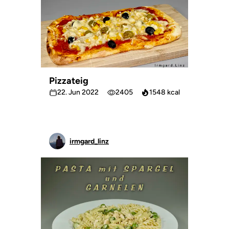
Pizzateig
22. Jun 2022
2405
1548 kcal
irmgard_linz