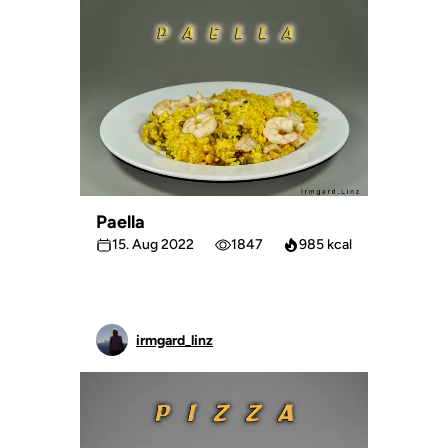
Paella
15. Aug 2022
1847
985 kcal
irmgard_linz