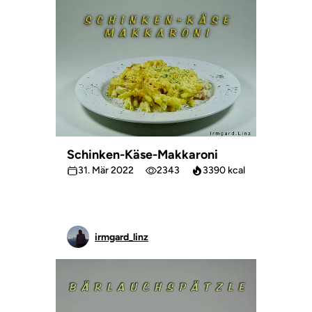
Schinken-Käse-Makkaroni
31. Mär 2022
2343
3390 kcal
irmgard_linz