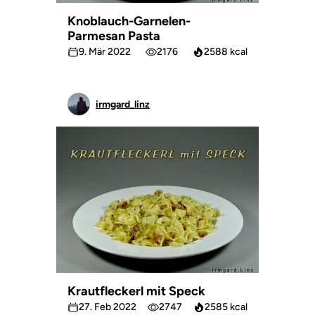
Knoblauch-Garnelen-
Parmesan Pasta
9. Mär 2022
2176
2588 kcal
irmgard_linz
Krautfleckerl mit Speck
27. Feb 2022
2747
2585 kcal