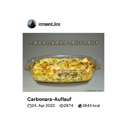
irmgard_linz
Carbonara-Auflauf
24. Apr 2022
2874
3845 kcal