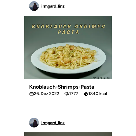
irmgard_linz
Knoblauch-Shrimps-Pasta
26. Dez 2022
1777
1840 kcal
irmgard_linz