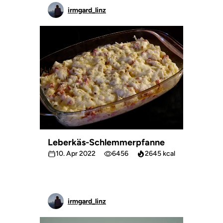
irmgard_linz
Leberkäs-Schlemmerpfanne
10. Apr 2022
6456
2645 kcal
irmgard_linz