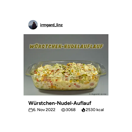
irmgard_linz
Würstchen-Nudel-Auflauf
6. Nov 2022
3068
2530 kcal