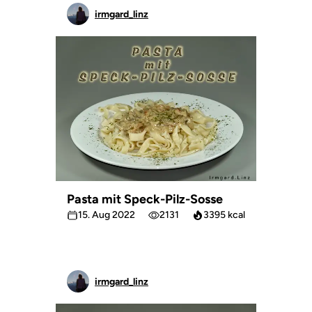
irmgard_linz
Pasta mit Speck-Pilz-Sosse
15. Aug 2022
2131
3395 kcal
irmgard_linz