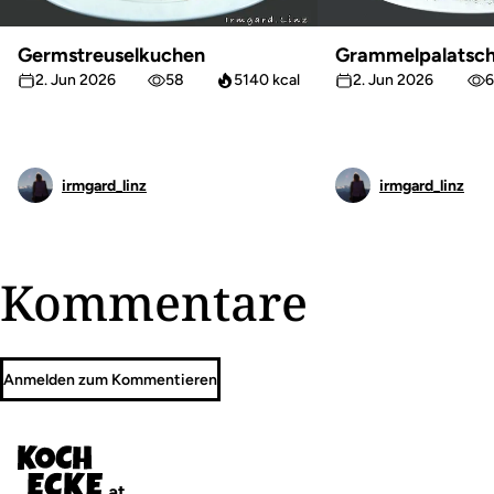
Germstreuselkuchen
Grammelpalatsch
2. Jun 2026
58
5140 kcal
2. Jun 2026
6
irmgard_linz
irmgard_linz
Kommentare
Anmelden zum Kommentieren