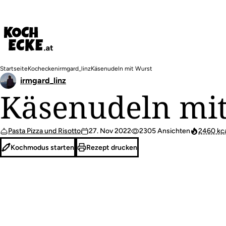
Direkt
zum
Inhalt
Pfadnavigation
Startseite
Kochecken
irmgard_linz
Käsenudeln mit Wurst
irmgard_linz
Käsenudeln mi
Pasta Pizza und Risotto
27. Nov 2022
2305 Ansichten
2460 kc
Kochmodus starten
Rezept drucken