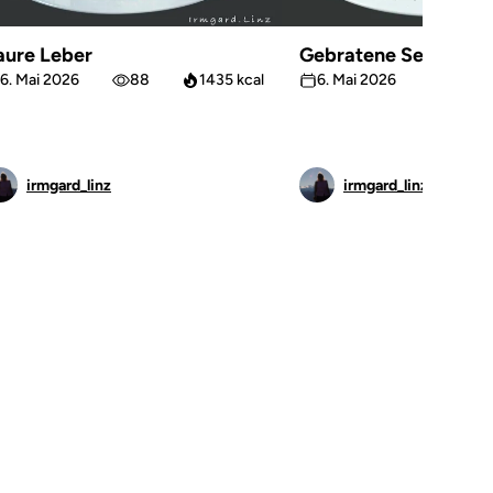
aure Leber
Gebratene Sellerie
6. Mai 2026
88
1435 kcal
6. Mai 2026
63
irmgard_linz
irmgard_linz