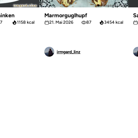
inken
Marmorguglhupf
S
7
1158 kcal
21. Mai 2026
87
3454 kcal
irmgard_linz