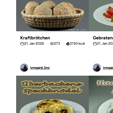
Kraftbrötchen
Gebraten
21. Jan 2026
273
2130 kcal
21. Jan 2
irmgard_linz
irmgar