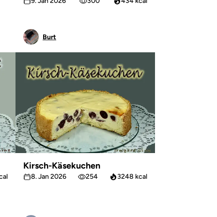
9. Jan 2026
300
434 kcal
Burt
Kirsch-Käsekuchen
cal
8. Jan 2026
254
3248 kcal