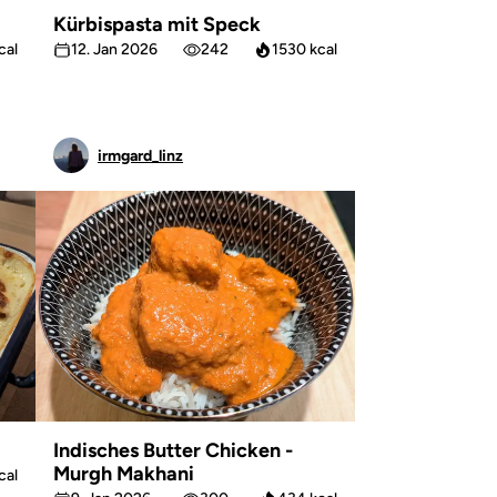
Kürbispasta mit Speck
cal
12. Jan 2026
242
1530 kcal
irmgard_linz
Indisches Butter Chicken -
Murgh Makhani
cal