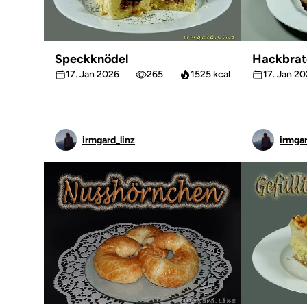
Speckknödel
Hackbrat
17. Jan 2026
265
1525 kcal
17. Jan 2
irmgard_linz
irmgar