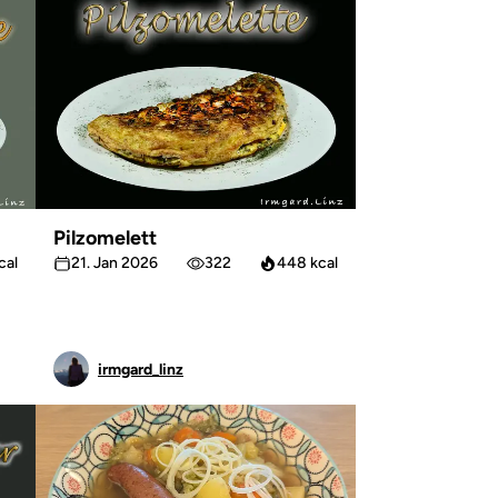
Pilzomelett
cal
21. Jan 2026
322
448 kcal
irmgard_linz