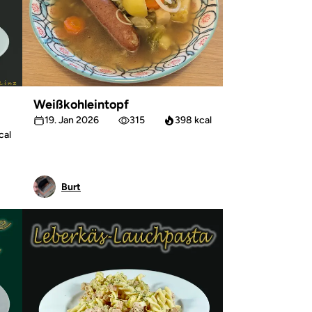
Weißkohleintopf
19. Jan 2026
315
398 kcal
cal
Burt