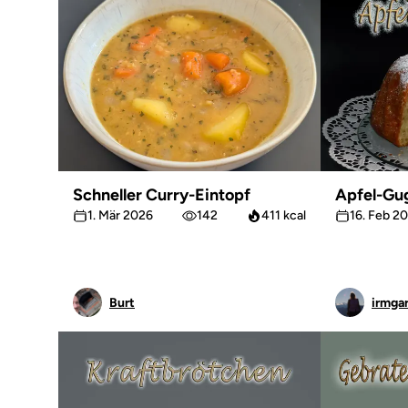
Schneller Curry-Eintopf
Apfel-Gu
1. Mär 2026
142
411 kcal
16. Feb 2
Burt
irmgar