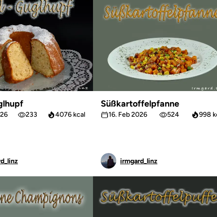
glhupf
Süßkartoffelpfanne
026
233
4076 kcal
16. Feb 2026
524
998 k
d_linz
irmgard_linz