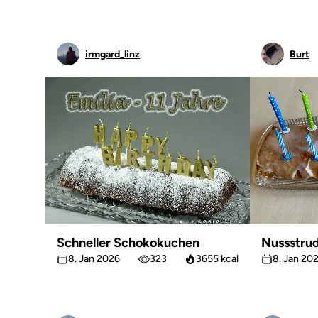
irmgard_linz
Burt
Schneller Schokokuchen
Nussstrud
8. Jan 2026
323
3655 kcal
8. Jan 20