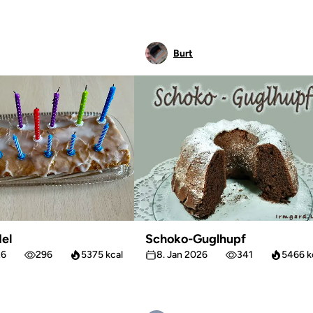
Burt
el
Schoko-Guglhupf
26
296
5375 kcal
8. Jan 2026
341
5466 k