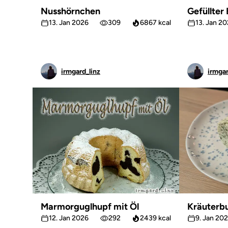
Nusshörnchen
Gefüllter
13. Jan 2026
309
6867 kcal
13. Jan 2
irmgard_linz
irmgar
Marmorguglhupf mit Öl
Kräuterbu
12. Jan 2026
292
2439 kcal
9. Jan 20