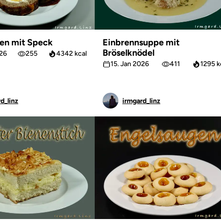
en mit Speck
Einbrennsuppe mit
Bröselknödel
026
255
4342 kcal
15. Jan 2026
411
1295 k
d_linz
irmgard_linz