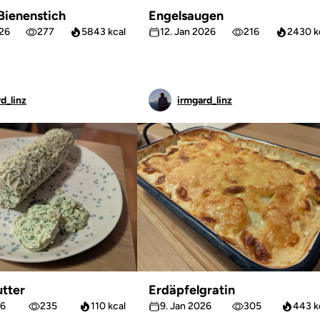
 Bienenstich
Engelsaugen
026
277
5843 kcal
12. Jan 2026
216
2430 k
d_linz
irmgard_linz
tter
Erdäpfelgratin
26
235
110 kcal
9. Jan 2026
305
443 k