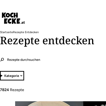
Direkt
zum
Inhalt
Pfadnavigation
Startseite
Rezepte Entdecken
Rezepte entdecken
Kategorie
7824
Rezepte