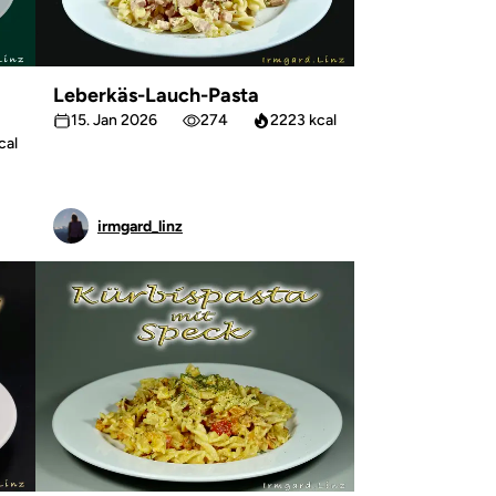
Leberkäs-Lauch-Pasta
15. Jan 2026
274
2223 kcal
cal
irmgard_linz