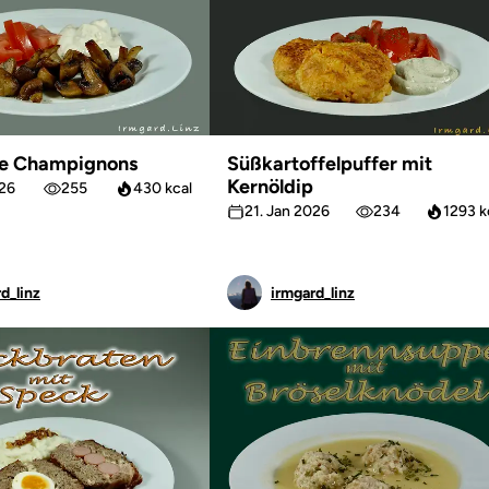
e Champignons
Süßkartoffelpuffer mit
Kernöldip
026
255
430 kcal
21. Jan 2026
234
1293 k
d_linz
irmgard_linz