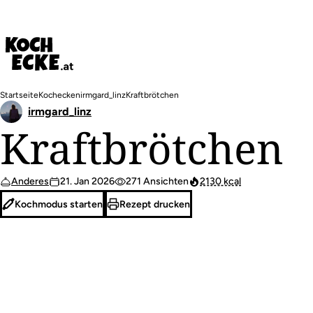
Direkt
zum
Inhalt
Pfadnavigation
Startseite
Kochecken
irmgard_linz
Kraftbrötchen
irmgard_linz
Kraftbrötchen
Anderes
21. Jan 2026
271 Ansichten
2130 kcal
Kochmodus starten
Rezept drucken