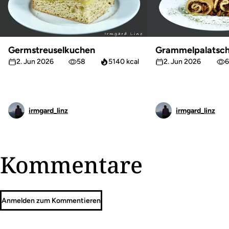
Germstreuselkuchen
Grammelpalatsch
2. Jun 2026
58
5140 kcal
2. Jun 2026
6
irmgard_linz
irmgard_linz
Kommentare
Anmelden zum Kommentieren