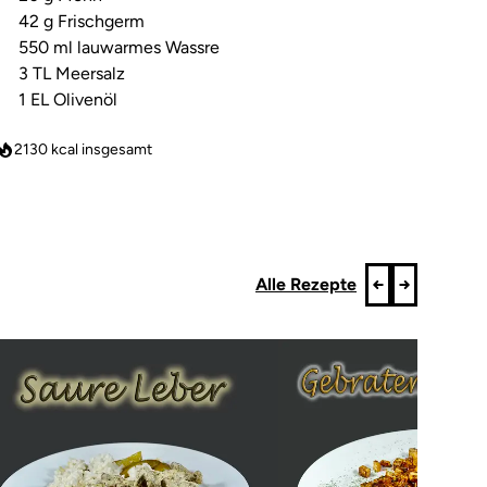
42 g Frischgerm
550 ml lauwarmes Wassre
3 TL Meersalz
1 EL Olivenöl
2130
kcal insgesamt
Alle Rezepte