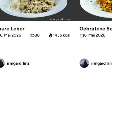
aure Leber
Gebratene Sellerie
6. Mai 2026
88
1435 kcal
6. Mai 2026
66
irmgard_linz
irmgard_linz