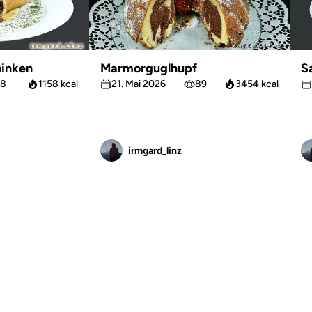
inken
Marmorguglhupf
S
8
1158 kcal
21. Mai 2026
89
3454 kcal
irmgard_linz