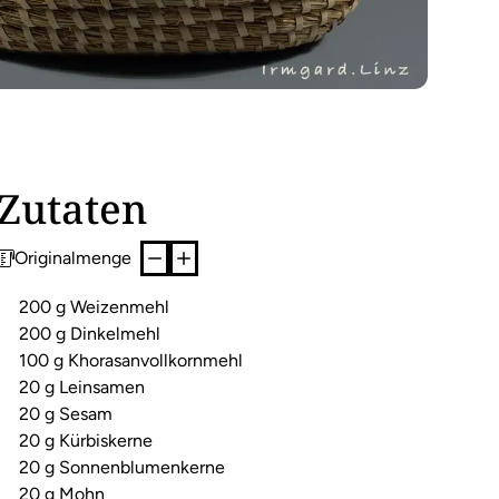
Zutaten
Originalmenge
200 g Weizenmehl
200 g Dinkelmehl
100 g Khorasanvollkornmehl
20 g Leinsamen
20 g Sesam
20 g Kürbiskerne
20 g Sonnenblumenkerne
20 g Mohn