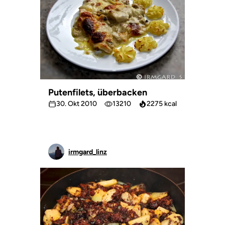
Putenfilets, überbacken
30. Okt 2010
13210
2275 kcal
irmgard_linz