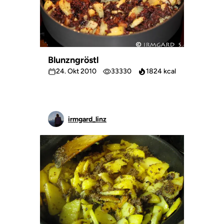
Blunzngröstl
24. Okt 2010
33330
1824 kcal
irmgard_linz