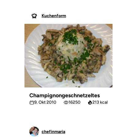
Kuchenform
Champignongeschnetzeltes
9. Okt 2010
16250
213 kcal
chefinmaria