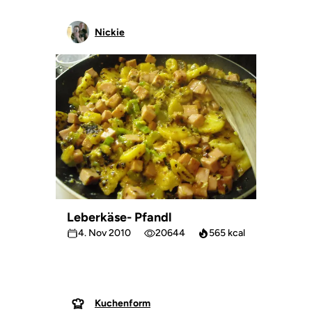
Nickie
Leberkäse- Pfandl
4. Nov 2010
20644
565 kcal
Kuchenform