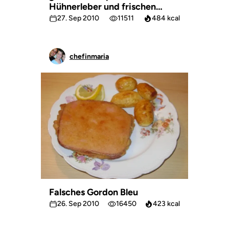
Hühnerleber und frischen
Majoran
27. Sep 2010
11511
484 kcal
chefinmaria
Falsches Gordon Bleu
26. Sep 2010
16450
423 kcal