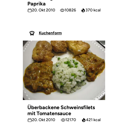
Paprika
20. Okt 2010
10826
370 kcal
Kuchenform
Überbackene Schweinsfilets
mit Tomatensauce
20. Okt 2010
12170
421 kcal