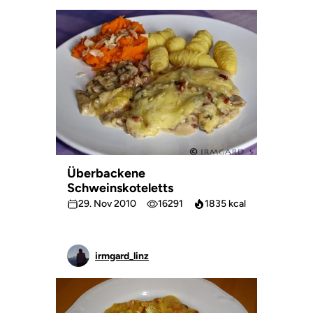
Überbackene
Schweinskoteletts
29. Nov 2010
16291
1835 kcal
irmgard_linz