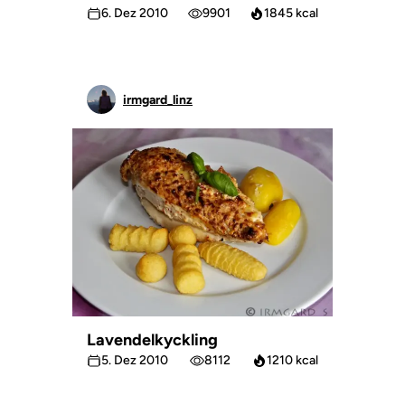
6. Dez 2010
9901
1845 kcal
irmgard_linz
Lavendelkyckling
5. Dez 2010
8112
1210 kcal