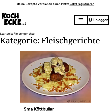
Direkt
Deine Rezepte verdienen einen Platz!
Jetzt registrieren
zum
Inhalt
Einloggen
Pfadnavigation
Startseite
Fleischgerichte
Kategorie: Fleischgerichte
Sma Köttbullar