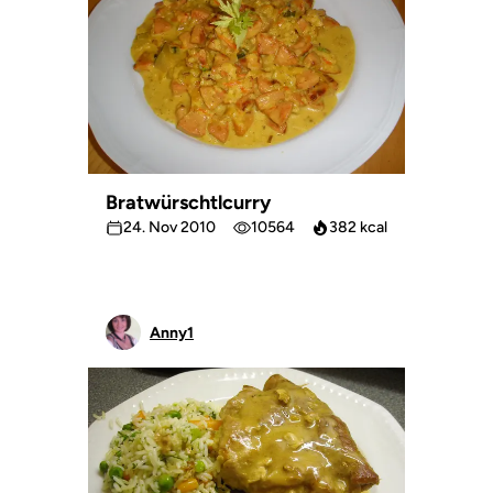
Bratwürschtlcurry
24. Nov 2010
10564
382 kcal
Anny1