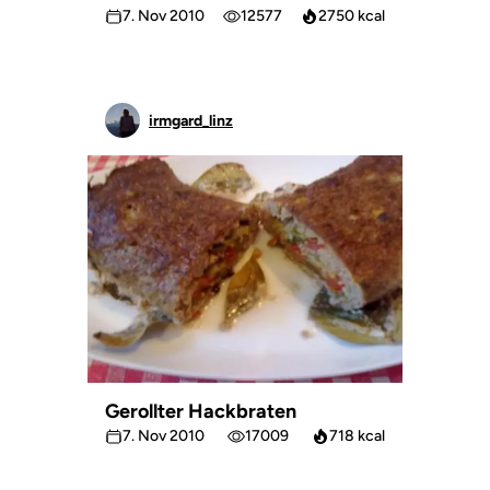
7. Nov 2010
12577
2750 kcal
irmgard_linz
Gerollter Hackbraten
7. Nov 2010
17009
718 kcal