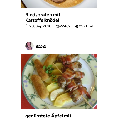
Rindsbraten mit
Kartoffelknödel
28. Sep 2010
22462
257 kcal
Anny1
gedünstete Äpfel mit