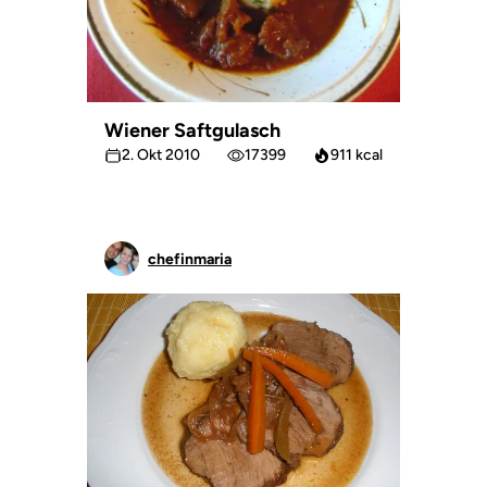
Wiener Saftgulasch
2. Okt 2010
17399
911 kcal
chefinmaria