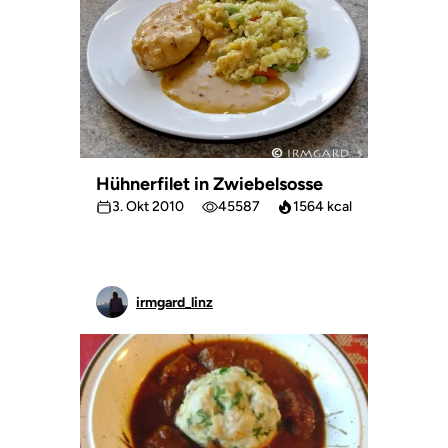
Hühnerfilet in Zwiebelsosse
3. Okt 2010
45587
1564 kcal
irmgard_linz