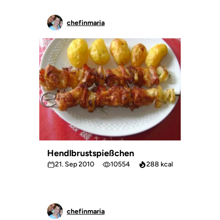
chefinmaria
Hendlbrustspießchen
21. Sep 2010
10554
288 kcal
chefinmaria