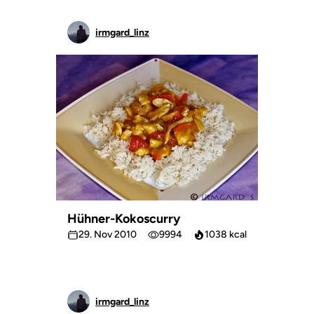
irmgard_linz
Hühner-Kokoscurry
29. Nov 2010
9994
1038 kcal
irmgard_linz