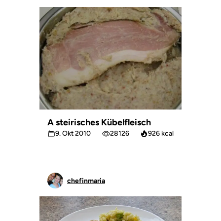
A steirisches Kübelfleisch
9. Okt 2010
28126
926 kcal
chefinmaria