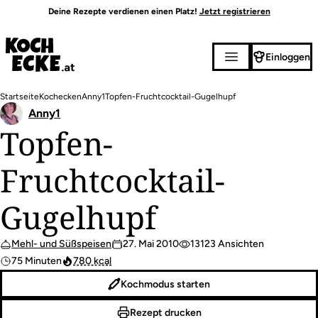
Direkt
Deine Rezepte verdienen einen Platz!
Jetzt registrieren
zum
Inhalt
Einloggen
Pfadnavigation
Startseite
Kochecken
Anny1
Topfen-Fruchtcocktail-Gugelhupf
Anny1
Topfen-
Fruchtcocktail-
Gugelhupf
Mehl- und Süßspeisen
27. Mai 2010
13123 Ansichten
75 Minuten
780 kcal
Kochmodus starten
Rezept drucken