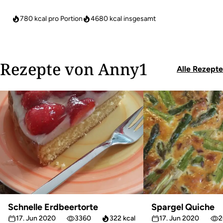
780 kcal pro Portion
4680
kcal insgesamt
Rezepte von Anny1
Alle Rezepte
Schnelle Erdbeertorte
Spargel Quiche
17. Jun 2020
3360
322 kcal
17. Jun 2020
2