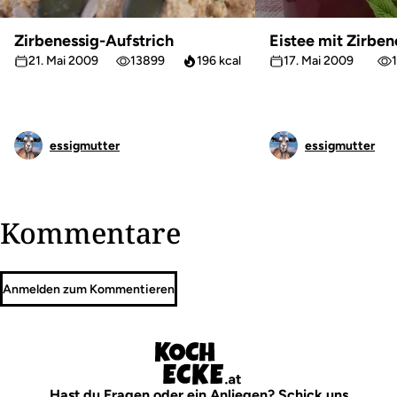
Zirbenessig-Aufstrich
Eistee mit Zirben
21. Mai 2009
13899
196 kcal
17. Mai 2009
essigmutter
essigmutter
Kommentare
Anmelden zum Kommentieren
Hast du Fragen oder ein Anliegen? Schick uns