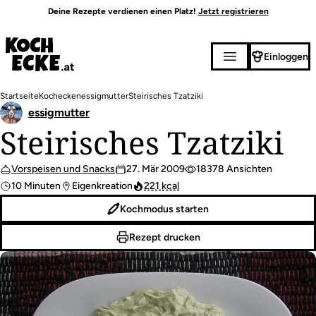
Direkt
Deine Rezepte verdienen einen Platz!
Jetzt registrieren
zum
Inhalt
Einloggen
Pfadnavigation
Startseite
Kochecken
essigmutter
Steirisches Tzatziki
essigmutter
Steirisches Tzatziki
Vorspeisen und Snacks
27. Mär 2009
18378 Ansichten
10 Minuten
Eigenkreation
221 kcal
Kochmodus starten
Rezept drucken