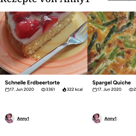
Schnelle Erdbeertorte
Spargel Quiche
17. Jun 2020
3361
322 kcal
17. Jun 2020
2
Anny1
Anny1