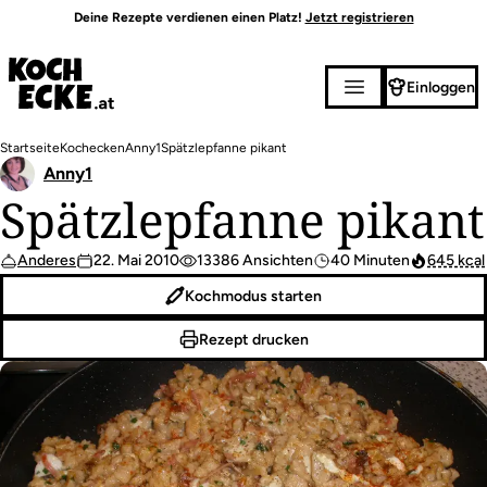
Direkt
Deine Rezepte verdienen einen Platz!
Jetzt registrieren
zum
Inhalt
Einloggen
Pfadnavigation
Startseite
Kochecken
Anny1
Spätzlepfanne pikant
Anny1
Spätzlepfanne pikant
Anderes
22. Mai 2010
13386 Ansichten
40 Minuten
645 kcal
Kochmodus starten
Rezept drucken