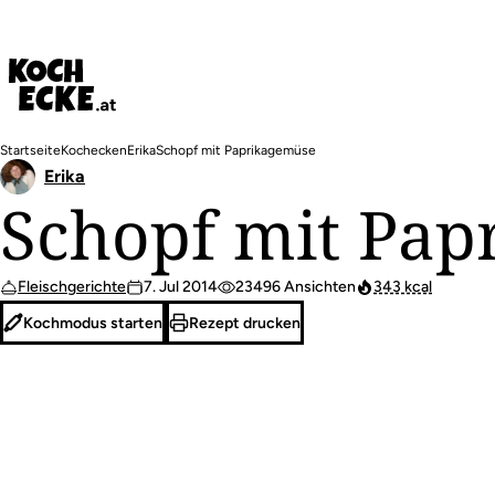
Direkt
zum
Inhalt
Pfadnavigation
Startseite
Kochecken
Erika
Schopf mit Paprikagemüse
Erika
Schopf mit Pap
Fleischgerichte
7. Jul 2014
23496 Ansichten
343 kcal
Kochmodus starten
Rezept drucken