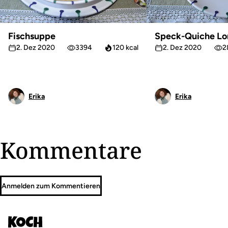
Fischsuppe
Speck-Quiche Lo
2. Dez 2020
3394
120 kcal
2. Dez 2020
2
Erika
Erika
Kommentare
Anmelden zum Kommentieren