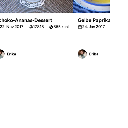
choko-Ananas-Dessert
Gelbe Paprikacreme
22. Nov 2017
17818
855 kcal
24. Jan 2017
14571
Erika
Erika