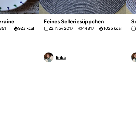
rraine
Feines Selleriesüppchen
S
851
923 kcal
22. Nov 2017
14817
1025 kcal
Erika