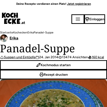
Direkt
Deine Rezepte verdienen einen Platz!
Jetzt registrieren
zum
Inhalt
Einloggen
Pfadnavigation
Startseite
Kochecken
Erika
Panadel-Suppe
Erika
Panadel-Suppe
Suppen und Eintöpfe
24. Jan 2014
13474 Ansichten
160 kcal
Kochmodus starten
Rezept drucken