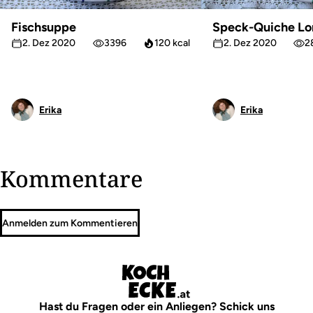
Fischsuppe
Speck-Quiche Lo
2. Dez 2020
3396
120 kcal
2. Dez 2020
2
Erika
Erika
Kommentare
Anmelden zum Kommentieren
Hast du Fragen oder ein Anliegen? Schick uns