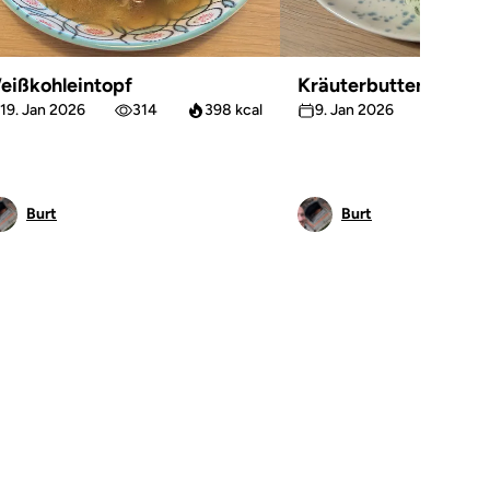
eißkohleintopf
Kräuterbutter
19. Jan 2026
314
398 kcal
9. Jan 2026
234
Burt
Burt