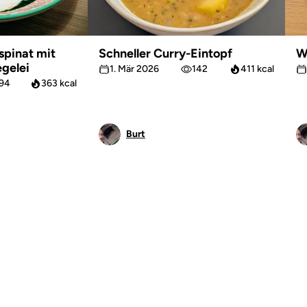
spinat mit
Schneller Curry-Eintopf
W
egelei
1. Mär 2026
142
411 kcal
94
363 kcal
Burt