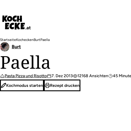
Direkt
zum
Inhalt
Pfadnavigation
Startseite
Kochecken
Burt
Paella
Burt
Paella
Pasta Pizza und Risotto
7. Dez 2013
12168 Ansichten
45 Minut
Kochmodus starten
Rezept drucken