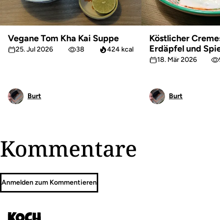
Vegane Tom Kha Kai Suppe
Köstlicher Creme
Erdäpfel und Spi
25. Jul 2026
38
424 kcal
18. Mär 2026
Burt
Burt
Kommentare
Anmelden zum Kommentieren