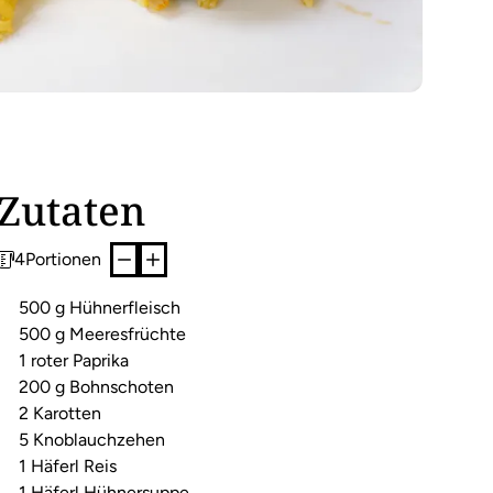
Zutaten
4
Portionen
500 g Hühnerfleisch
500 g Meeresfrüchte
1 roter Paprika
200 g Bohnschoten
2 Karotten
5 Knoblauchzehen
1 Häferl Reis
1 Häferl Hühnersuppe