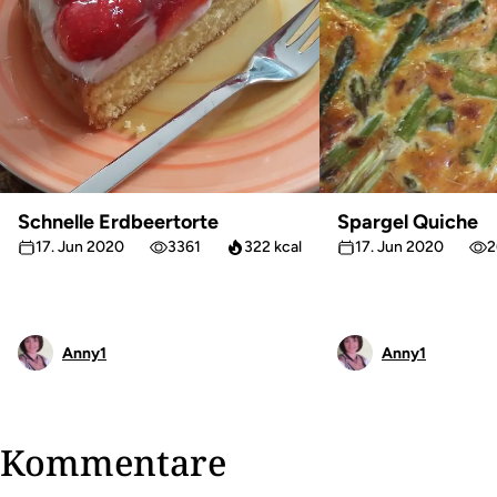
Schnelle Erdbeertorte
Spargel Quiche
17. Jun 2020
3361
322 kcal
17. Jun 2020
2
Anny1
Anny1
Kommentare