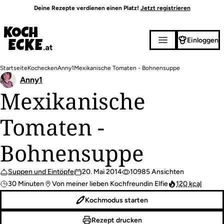
Direkt
Deine Rezepte verdienen einen Platz!
Jetzt registrieren
zum
Inhalt
Einloggen
Pfadnavigation
Startseite
Kochecken
Anny1
Mexikanische Tomaten - Bohnensuppe
Anny1
Mexikanische
Tomaten -
Bohnensuppe
Suppen und Eintöpfe
20. Mai 2014
10985 Ansichten
30 Minuten
Von meiner lieben Kochfreundin Elfie
120 kcal
Kochmodus starten
Rezept drucken