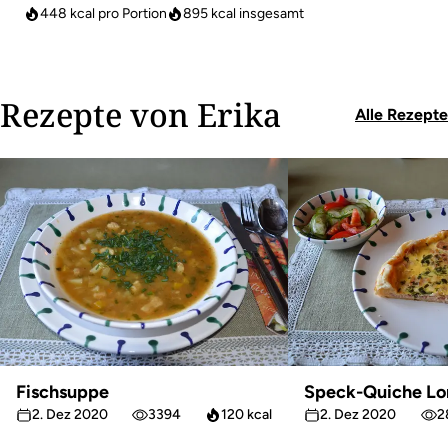
448 kcal pro Portion
895
kcal insgesamt
Rezepte von Erika
Alle Rezepte
Fischsuppe
Speck-Quiche Lo
2. Dez 2020
3394
120 kcal
2. Dez 2020
2