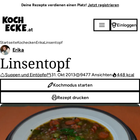
Direkt
Deine Rezepte verdienen einen Platz!
Jetzt registrieren
zum
Inhalt
Einloggen
Pfadnavigation
Startseite
Kochecken
Erika
Linsentopf
Erika
Linsentopf
Suppen und Eintöpfe
31. Okt 2013
9477 Ansichten
448 kcal
Kochmodus starten
Rezept drucken