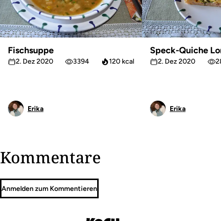
Fischsuppe
Speck-Quiche Lo
2. Dez 2020
3394
120 kcal
2. Dez 2020
2
Erika
Erika
Kommentare
Anmelden zum Kommentieren