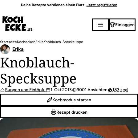
Direkt
Deine Rezepte verdienen einen Platz!
Jetzt registrieren
zum
Inhalt
Einloggen
Pfadnavigation
Startseite
Kochecken
Erika
Knoblauch-Specksuppe
Erika
Knoblauch-
Specksuppe
Suppen und Eintöpfe
1. Okt 2013
9001 Ansichten
183 kcal
Kochmodus starten
Rezept drucken