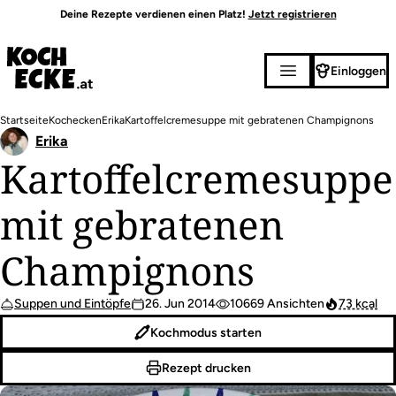
Direkt
Deine Rezepte verdienen einen Platz!
Jetzt registrieren
zum
Inhalt
Einloggen
Pfadnavigation
Startseite
Kochecken
Erika
Kartoffelcremesuppe mit gebratenen Champignons
Erika
Kartoffelcremesuppe
mit gebratenen
Champignons
Suppen und Eintöpfe
26. Jun 2014
10669 Ansichten
73 kcal
Kochmodus starten
Rezept drucken