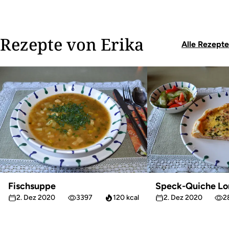
Rezepte von Erika
Alle Rezepte
Fischsuppe
Speck-Quiche Lo
2. Dez 2020
3397
120 kcal
2. Dez 2020
2