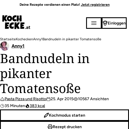
Direkt
Deine Rezepte verdienen einen Platz!
Jetzt registrieren
zum
Inhalt
Einloggen
Pfadnavigation
Startseite
Kochecken
Anny1
Bandnudeln in pikanter Tomatensoße
Anny1
Bandnudeln in
pikanter
Tomatensoße
Pasta Pizza und Risotto
25. Apr 2015
10567 Ansichten
35 Minuten
383 kcal
Kochmodus starten
Rezept drucken