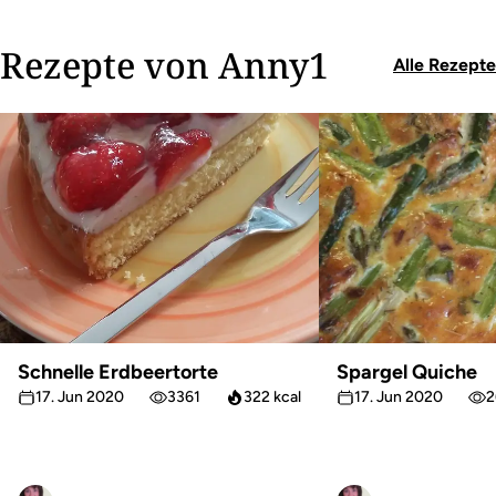
Rezepte von Anny1
Alle Rezepte
Schnelle Erdbeertorte
Spargel Quiche
17. Jun 2020
3361
322 kcal
17. Jun 2020
2