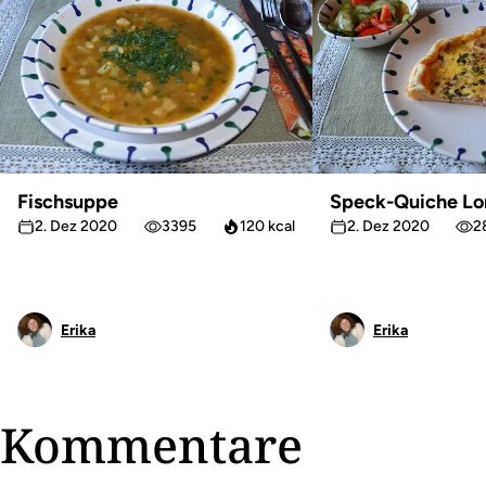
Fischsuppe
Speck-Quiche Lo
2. Dez 2020
3395
120 kcal
2. Dez 2020
2
Erika
Erika
Kommentare