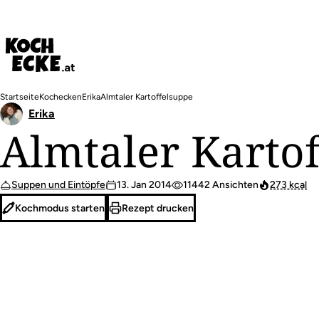
Direkt
zum
Inhalt
Pfadnavigation
Startseite
Kochecken
Erika
Almtaler Kartoffelsuppe
Erika
Almtaler Karto
Suppen und Eintöpfe
13. Jan 2014
11442 Ansichten
273 kcal
Kochmodus starten
Rezept drucken