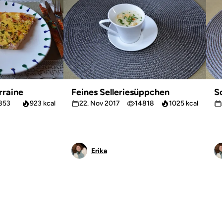
rraine
Feines Selleriesüppchen
S
853
923 kcal
22. Nov 2017
14818
1025 kcal
Erika