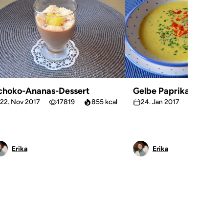
choko-Ananas-Dessert
Gelbe Paprikacreme
22. Nov 2017
17819
855 kcal
24. Jan 2017
14571
Erika
Erika