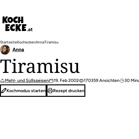
Direkt
zum
Inhalt
Pfadnavigation
Startseite
Kochecken
Anna
Tiramisu
Anna
Tiramisu
Mehl- und Süßspeisen
19. Feb 2002
170359 Ansichten
30 Min
Kochmodus starten
Rezept drucken