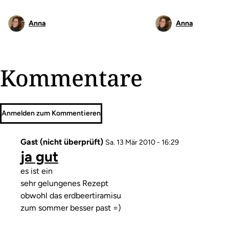
Anna
Anna
Kommentare
Anmelden zum Kommentieren
Gast (nicht überprüft)
Sa. 13 Mär 2010 - 16:29
ja gut
Kommentar
es ist ein
sehr gelungenes Rezept
obwohl das erdbeertiramisu
zum sommer besser past =)