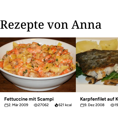
Rezepte von Anna
Fettuccine mit Scampi
Karpfenfilet auf
2. Mär 2009
27062
621 kcal
9. Dez 2008
1