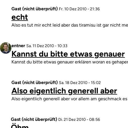
Gast (nicht überprüft)
Antwort
Fr. 10 Dez 2010 - 21:36
echt
auf
ja
Kommentar
Also es tut mir echt leid aber das tiramisu ist gar nicht
gut
von
Gast
Profilbild
entner
Antwort
Sa. 11 Dez 2010 - 10:33
(nicht
Kannst du bitte etwas genauer
auf
überprüft)
echt
Kommentar
Kannst du bitte etwas genauer erklären woran es gehaper
von
Gast
(nicht
Gast (nicht überprüft)
Antwort
Sa. 18 Dez 2010 - 15:02
überprüft)
Also eigentlich generell aber
auf
Kannst
Kommentar
Also eigentlich generell aber vor allem am geschmack 
du
bitte
etwas
Gast (nicht überprüft)
Antwort
Di. 21 Dez 2010 - 08:56
genauer
Öhm...
auf