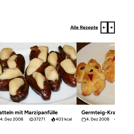
Alle Rezepte
atteln mit Marzipanfülle
Germteig-Krampus
4. Dez 2008
37271
403 kcal
4. Dez 2008
54855