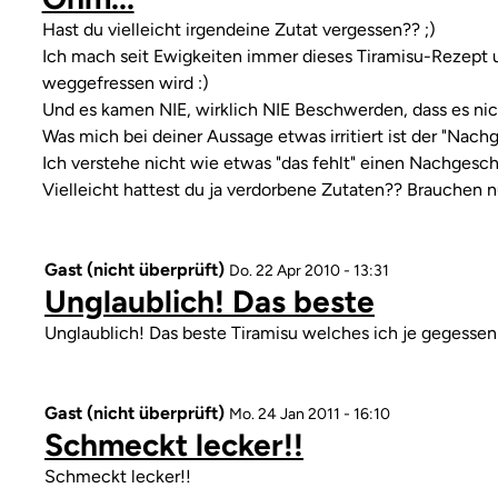
von
Also
Kommentar
Hast du vielleicht irgendeine Zutat vergessen?? ;)
entner
eigentlich
Ich mach seit Ewigkeiten immer dieses Tiramisu-Rezept 
generell
weggefressen wird :)
aber
Und es kamen NIE, wirklich NIE Beschwerden, dass es ni
von
Was mich bei deiner Aussage etwas irritiert ist der "Nach
Gast
Ich verstehe nicht wie etwas "das fehlt" einen Nachges
(nicht
Vielleicht hattest du ja verdorbene Zutaten?? Brauchen n
überprüft)
Gast (nicht überprüft)
Do. 22 Apr 2010 - 13:31
Unglaublich! Das beste
Kommentar
Unglaublich! Das beste Tiramisu welches ich je gegessen
Gast (nicht überprüft)
Mo. 24 Jan 2011 - 16:10
Schmeckt lecker!!
Kommentar
Schmeckt lecker!!