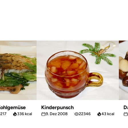
 Kohlgemüse
Kinderpunsch
D
9217
336 kcal
9. Dez 2008
22346
43 kcal