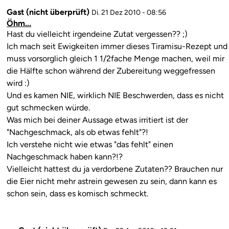
genauer
Gast (nicht überprüft)
Antwort
Di. 21 Dez 2010 - 08:56
von
Öhm...
auf
entner
Kommentar
Hast du vielleicht irgendeine Zutat vergessen?? ;)
Also
Ich mach seit Ewigkeiten immer dieses Tiramisu-Rezept und
eigentlich
muss vorsorglich gleich 1 1/2fache Menge machen, weil mir
generell
die Hälfte schon während der Zubereitung weggefressen
aber
wird :)
von
Und es kamen NIE, wirklich NIE Beschwerden, dass es nicht
Gast
gut schmecken würde.
(nicht
Was mich bei deiner Aussage etwas irritiert ist der
überprüft)
"Nachgeschmack, als ob etwas fehlt"?!
Ich verstehe nicht wie etwas "das fehlt" einen
Nachgeschmack haben kann?!?
Vielleicht hattest du ja verdorbene Zutaten?? Brauchen nur
die Eier nicht mehr astrein gewesen zu sein, dann kann es
schon sein, dass es komisch schmeckt.