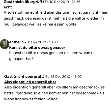
Gast (nicht überprüft)
Antwort
Fr. 10 Dez 2010 - 21:36
echt
auf
Kommentar
Also es tut mir echt leid aber das tiramisu ist gar nicht mein
ja
geschmack gewesen da ist mehr als die hälfte wieder im
gut
müll gelandet weil es keiner essen wollte
von
Gast
(nicht
Profilbild
entner
Antwort
Sa. 11 Dez 2010 - 10:33
überprüft)
Kannst du bitte etwas genauer
auf
Kommentar
Kannst du bitte etwas genauer erklären woran es
echt
gehapert hat?
von
Gast
(nicht
Gast (nicht überprüft)
Antwort
Sa. 18 Dez 2010 - 15:02
überprüft)
Also eigentlich generell aber
auf
Kommentar
Also eigentlich generell aber vor allem am geschmack es
Kannst
hatte irgendwie so einen komischen nachgeschmack als
du
wenn irgendwas fehlen würde
bitte
etwas