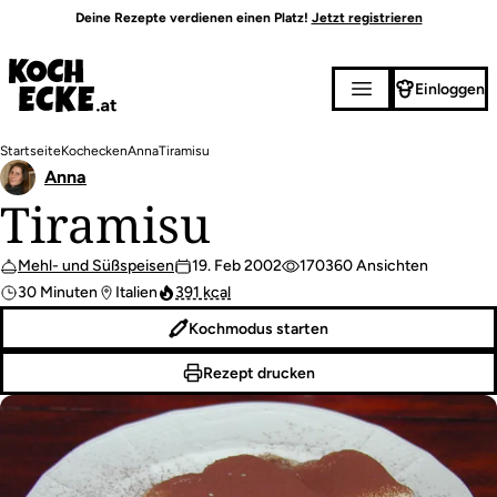
Direkt
Deine Rezepte verdienen einen Platz!
Jetzt registrieren
zum
Inhalt
Einloggen
Pfadnavigation
Startseite
Kochecken
Anna
Tiramisu
Anna
Tiramisu
Mehl- und Süßspeisen
19. Feb 2002
170360 Ansichten
30 Minuten
Italien
391 kcal
Kochmodus starten
Rezept drucken