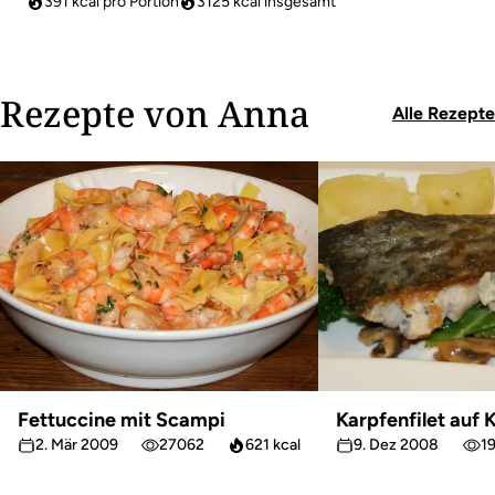
391 kcal pro Portion
3125
kcal insgesamt
Rezepte von Anna
Alle Rezepte
Fettuccine mit Scampi
Karpfenfilet auf
2. Mär 2009
27062
621 kcal
9. Dez 2008
1