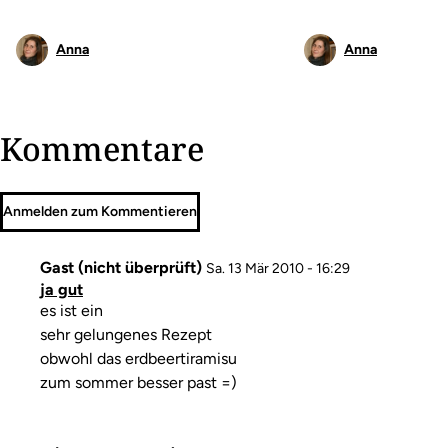
Anna
Anna
Kommentare
Anmelden zum Kommentieren
Gast (nicht überprüft)
Sa. 13 Mär 2010 - 16:29
ja gut
Kommentar
es ist ein
sehr gelungenes Rezept
obwohl das erdbeertiramisu
zum sommer besser past =)