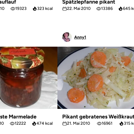
auflauf
Spätzlepfanne pikant
010
19323
323 kcal
22. Mai 2010
13386
645 k
Anny1
ste Marmelade
Pikant gebratenes Weißkrau
010
12222
474 kcal
21. Mai 2010
16961
315 k