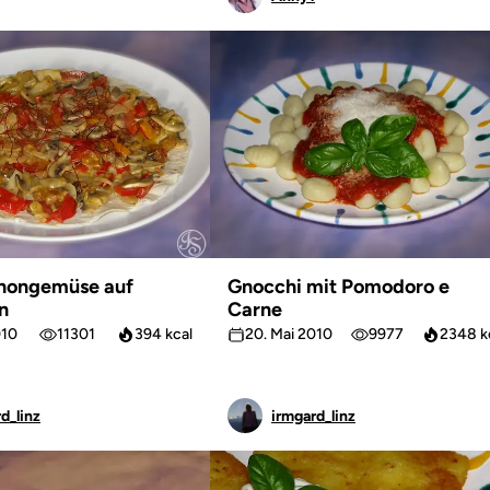
nongemüse auf
Gnocchi mit Pomodoro e
n
Carne
010
11301
394 kcal
20. Mai 2010
9977
2348 k
d_linz
irmgard_linz