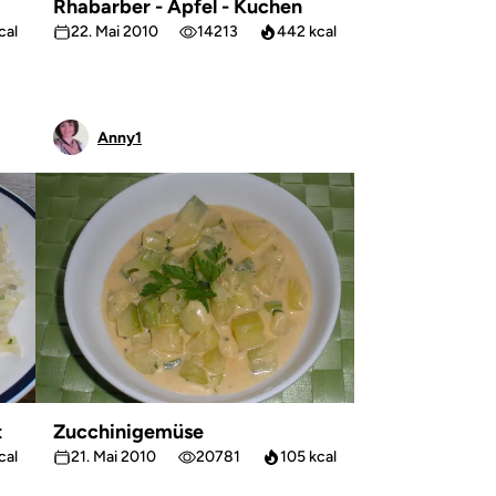
Rhabarber - Apfel - Kuchen
cal
22. Mai 2010
14213
442 kcal
Anny1
t
Zucchinigemüse
cal
21. Mai 2010
20781
105 kcal