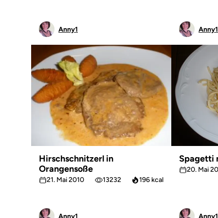
Anny1
Anny1
Hirschschnitzerl in
Spagetti
Orangensoße
20. Mai 2
21. Mai 2010
13232
196 kcal
Anny1
Anny1