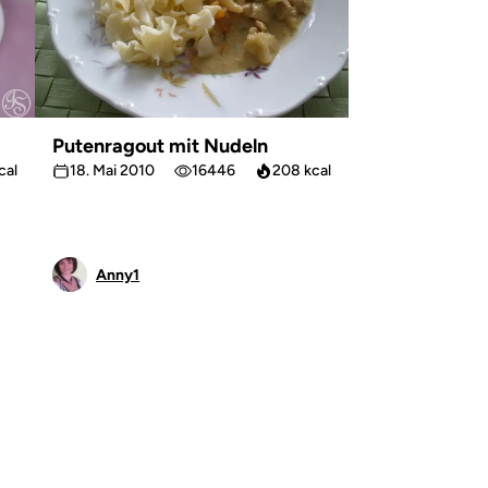
Putenragout mit Nudeln
cal
18. Mai 2010
16446
208 kcal
Anny1