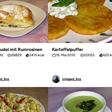
rudel mit Rumrosinen
Kartoffelpuffer
010
26829
2415 kcal
19. Mai 2010
20053
625 k
d_linz
irmgard_linz