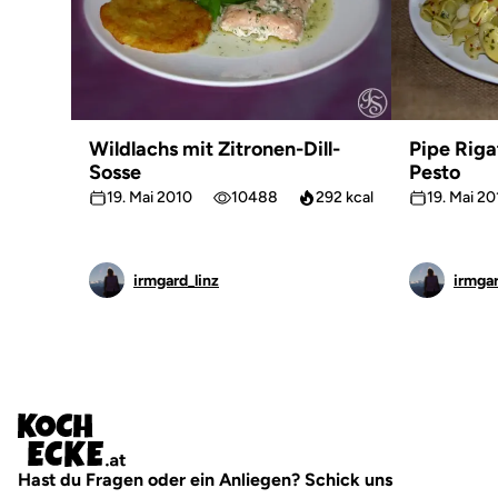
Wildlachs mit Zitronen-Dill-
Pipe Riga
Sosse
Pesto
19. Mai 2010
10488
292 kcal
19. Mai 2
irmgard_linz
irmgar
Hast du Fragen oder ein Anliegen? Schick uns