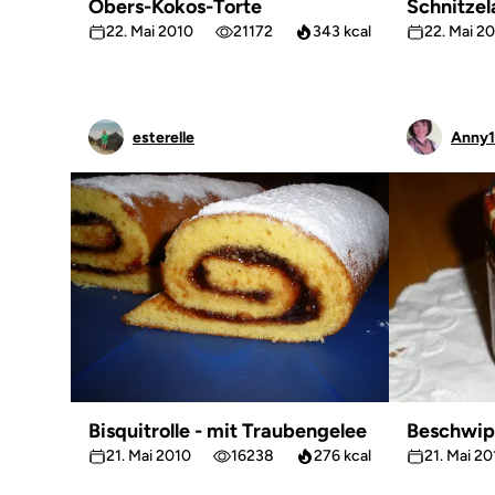
Obers-Kokos-Torte
Schnitzel
22. Mai 2010
21172
343 kcal
22. Mai 2
esterelle
Anny1
Bisquitrolle - mit Traubengelee
Beschwip
21. Mai 2010
16238
276 kcal
21. Mai 2