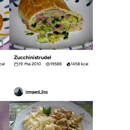
Zucchinistrudel
cal
19. Mai 2010
19588
1458 kcal
irmgard_linz