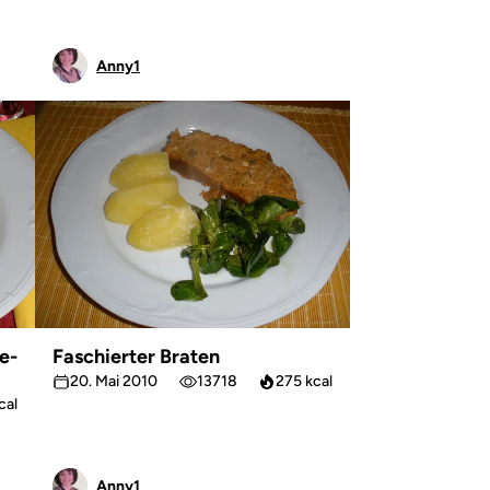
Anny1
e-
Faschierter Braten
20. Mai 2010
13718
275 kcal
cal
Anny1