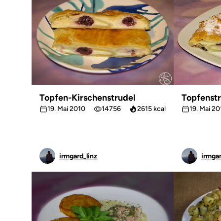
Topfen-Kirschenstrudel
Topfenst
19. Mai 2010
14756
2615 kcal
19. Mai 2
irmgard_linz
irmgar