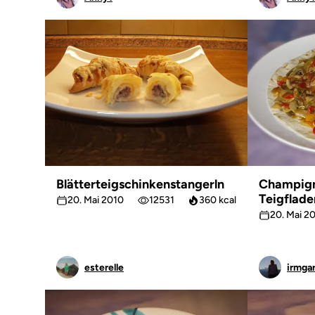
Blätterteigschinkenstangerln
Champig
Teigflade
20. Mai 2010
12531
360 kcal
20. Mai 2
esterelle
irmgar