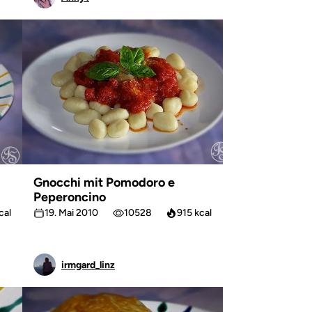
Gnocchi mit Pomodoro e
Peperoncino
cal
19. Mai 2010
10528
915 kcal
irmgard_linz