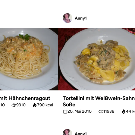
Anny1
 mit Hähnchenragout
Tortellini mit Weißwein-Sahn
Soße
010
9310
790 kcal
20. Mai 2010
11938
44 k
Anny1