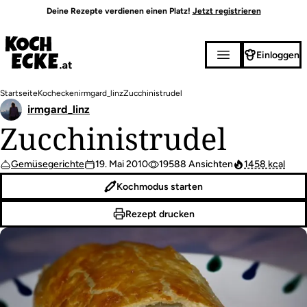
Direkt
Deine Rezepte verdienen einen Platz!
Jetzt registrieren
zum
Inhalt
Einloggen
Pfadnavigation
Startseite
Kochecken
irmgard_linz
Zucchinistrudel
irmgard_linz
Zucchinistrudel
Gemüsegerichte
19. Mai 2010
19588 Ansichten
1458 kcal
Kochmodus starten
Rezept drucken