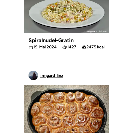
Spiralnudel-Gratin
19. Mai 2024
1427
2475 kcal
irmgard_linz