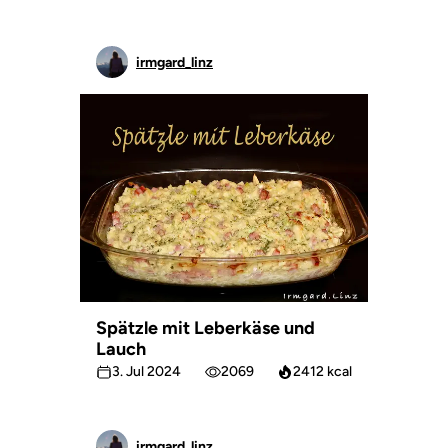
irmgard_linz
Spätzle mit Leberkäse und
Lauch
3. Jul 2024
2069
2412 kcal
irmgard_linz