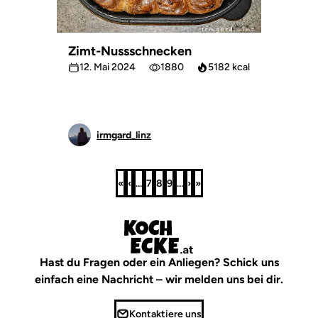
Zimt-Nussschnecken
12. Mai 2024
1880
5182 kcal
irmgard_linz
«
‹
…
7
8
9
…
›
»
Erste
Vorherige
Seite
Seite
Seite
Nächste
Letzte
Seite
Seite
Seite
Seite
Hast du Fragen oder ein Anliegen? Schick uns
einfach eine Nachricht – wir melden uns bei dir.
Kontaktiere uns