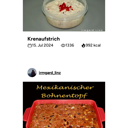
Krenaufstrich
15. Jul 2024
1336
992 kcal
irmgard_linz