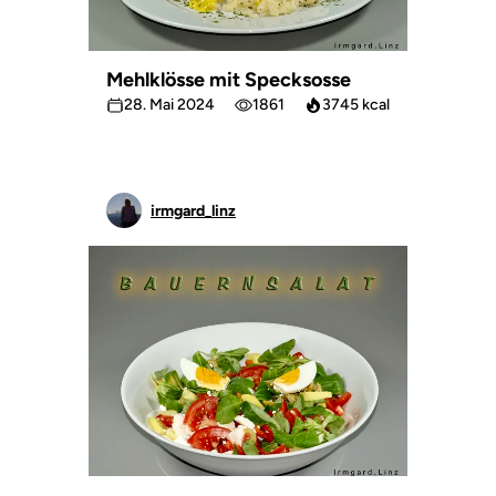
Mehlklösse mit Specksosse
28. Mai 2024
1861
3745 kcal
irmgard_linz