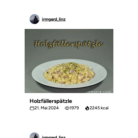
irmgard_linz
Holzfällerspätzle
21. Mai 2024
1979
2245 kcal
irmgard_linz