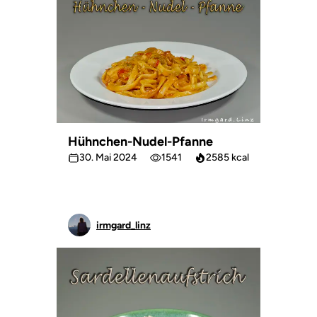
Hühnchen-Nudel-Pfanne
30. Mai 2024
1541
2585 kcal
irmgard_linz