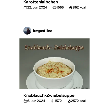
Karottenlaibchen
22. Jun 2024
1566
862 kcal
irmgard_linz
Knoblauch-Zwiebelsuppe
6. Jun 2024
1572
2572 kcal