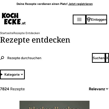
Direkt
Deine Rezepte verdienen einen Platz!
Jetzt registrieren
zum
Inhalt
Einloggen
Pfadnavigation
Startseite
Rezepte Entdecken
Rezepte entdecken
Kategorie
7824
Rezepte