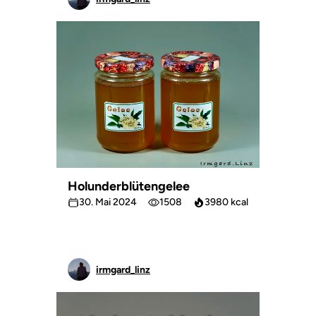
Holunderblütengelee
30. Mai 2024
1508
3980 kcal
irmgard_linz