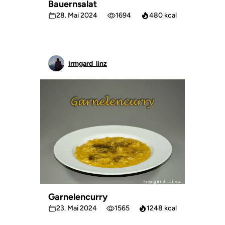
Bauernsalat
28. Mai 2024
1694
480 kcal
irmgard_linz
Garnelencurry
23. Mai 2024
1565
1248 kcal