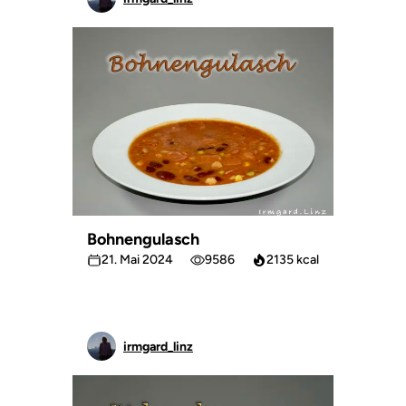
Bohnengulasch
21. Mai 2024
9586
2135 kcal
irmgard_linz