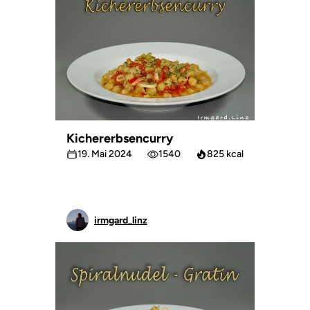
Kichererbsencurry
19. Mai 2024
1540
825 kcal
irmgard_linz