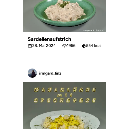
Sardellenaufstrich
28. Mai 2024
1966
554 kcal
irmgard_linz