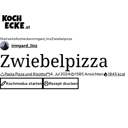
Direkt
zum
Inhalt
Pfadnavigation
Startseite
Kochecken
irmgard_linz
Zwiebelpizza
irmgard_linz
Zwiebelpizza
Pasta Pizza und Risotto
4. Jul 2024
1585 Ansichten
1845 kcal
Kochmodus starten
Rezept drucken