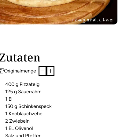
Zutaten
Originalmenge
400 g Pizzateig
125 g Sauerrahm
1 Ei
150 g Schinkenspeck
1 Knoblauchzehe
2 Zwiebeln
1 EL Olivenöl
Salz und Pfeffer