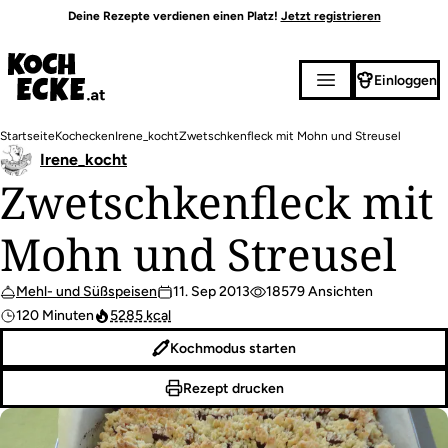
Direkt
Deine Rezepte verdienen einen Platz!
Jetzt registrieren
zum
Inhalt
Einloggen
Pfadnavigation
Startseite
Kochecken
Irene_kocht
Zwetschkenfleck mit Mohn und Streusel
Irene_kocht
Zwetschkenfleck mit
Mohn und Streusel
Mehl- und Süßspeisen
11. Sep 2013
18579 Ansichten
120 Minuten
5285 kcal
Kochmodus starten
Rezept drucken