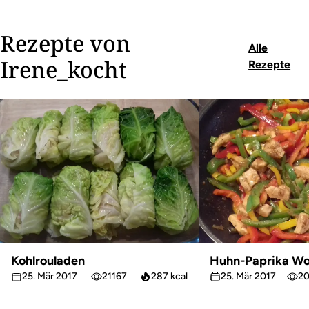
Rezepte von
Alle
Irene_kocht
Rezepte
Kohlrouladen
Huhn-Paprika W
25. Mär 2017
21167
287 kcal
25. Mär 2017
2