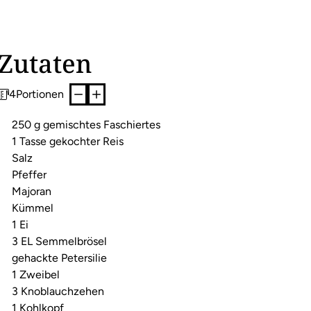
Zutaten
4
Portionen
250 g gemischtes Faschiertes
1 Tasse gekochter Reis
Salz
Pfeffer
Majoran
Kümmel
1 Ei
3 EL Semmelbrösel
gehackte Petersilie
1 Zweibel
3 Knoblauchzehen
1 Kohlkopf