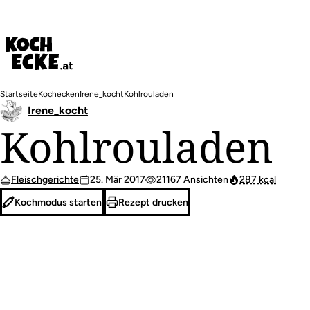
Direkt
zum
Inhalt
Pfadnavigation
Startseite
Kochecken
Irene_kocht
Kohlrouladen
Irene_kocht
Kohlrouladen
Fleischgerichte
25. Mär 2017
21167 Ansichten
287 kcal
Kochmodus starten
Rezept drucken