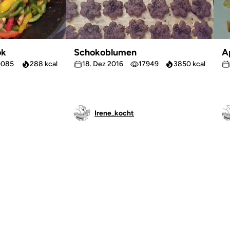
ok
Schokoblumen
A
0085
288 kcal
18. Dez 2016
17949
3850 kcal
Irene_kocht