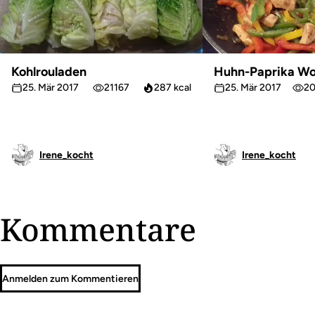
Kohlrouladen
Huhn-Paprika W
25. Mär 2017
21167
287 kcal
25. Mär 2017
2
Irene_kocht
Irene_kocht
Kommentare
Anmelden zum Kommentieren