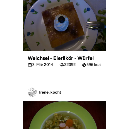
Weichsel - Eierlikör - Würfel
3. Mär 2014
22392
596 kcal
Irene_kocht