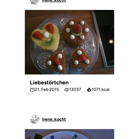
Irene_kocht
Liebestörtchen
21. Feb 2015
13037
1071 kcal
Irene_kocht