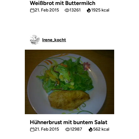
Weißbrot mit Buttermilch
21. Feb 2015
13261
1925 kcal
Irene_kocht
Hühnerbrust mit buntem Salat
21. Feb 2015
12987
562 kcal