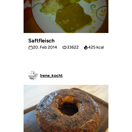
Saftfleisch
20. Feb 2014
33622
425 kcal
Irene_kocht