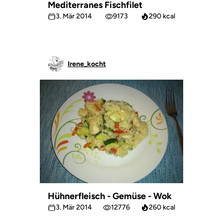
Mediterranes Fischfilet
3. Mär 2014
9173
290 kcal
Irene_kocht
Hühnerfleisch - Gemüse - Wok
3. Mär 2014
12776
260 kcal