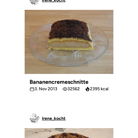
Irene_kocht
Bananencremeschnitte
3. Nov 2013
32562
2395 kcal
Irene_kocht