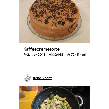
Kaffeecremetorte
2. Nov 2013
32468
7245 kcal
Irene_kocht