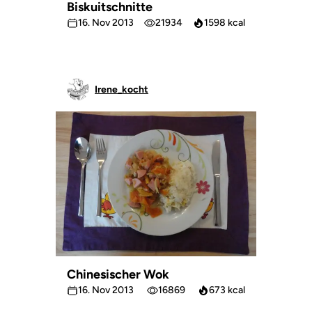
Biskuitschnitte
16. Nov 2013
21934
1598 kcal
Irene_kocht
Chinesischer Wok
16. Nov 2013
16869
673 kcal