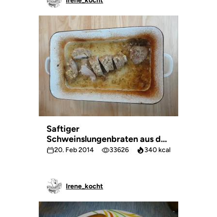
Irene_kocht
Saftiger
Schweinslungenbraten aus der
Rein
20. Feb 2014
33626
340 kcal
Irene_kocht