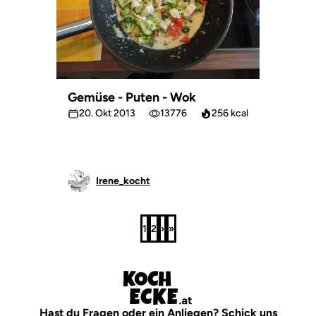
Gemüse - Puten - Wok
20. Okt 2013
13776
256 kcal
Irene_kocht
1
2
›
»
Seite
Seite
Nächste
Letzte
Seite
Seite
Hast du Fragen oder ein Anliegen? Schick uns