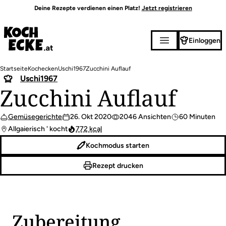
Direkt
Deine Rezepte verdienen einen Platz!
Jetzt registrieren
zum
Inhalt
Einloggen
Pfadnavigation
Startseite
Kochecken
Uschi1967
Zucchini Auflauf
Uschi1967
Zucchini Auflauf
Gemüsegerichte
26. Okt 2020
2046 Ansichten
60 Minuten
Allgaierisch ' kocht
772 kcal
Kochmodus starten
Rezept drucken
Zubereitung