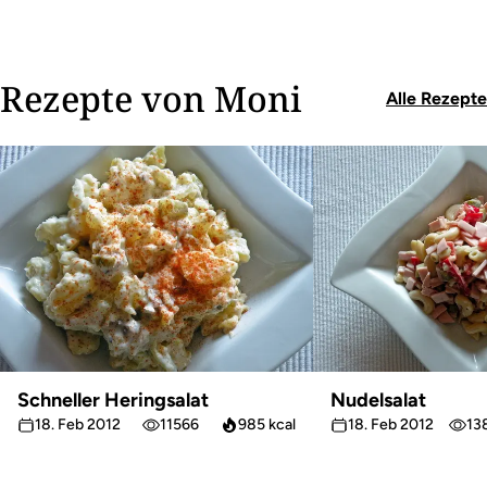
Rezepte von Moni
Alle Rezepte
Schneller Heringsalat
Nudelsalat
18. Feb 2012
11566
985 kcal
18. Feb 2012
13