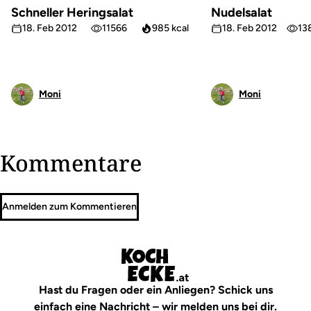
Schneller Heringsalat
Nudelsalat
18. Feb 2012
11566
985 kcal
18. Feb 2012
13
Moni
Moni
Kommentare
Anmelden zum Kommentieren
Hast du Fragen oder ein Anliegen? Schick uns
einfach eine Nachricht – wir melden uns bei dir.