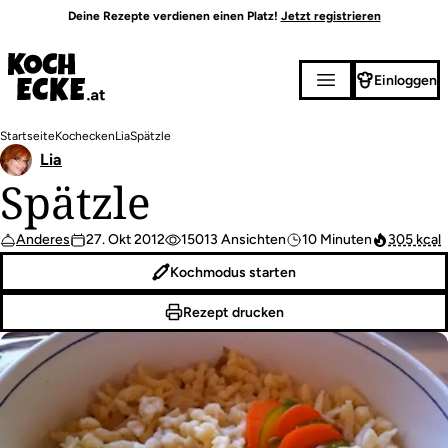
Direkt
Deine Rezepte verdienen einen Platz!
Jetzt registrieren
zum
Inhalt
Einloggen
Pfadnavigation
Startseite
Kochecken
Lia
Spätzle
Lia
Spätzle
Anderes
27. Okt 2012
15013 Ansichten
10 Minuten
305 kcal
Kochmodus starten
Rezept drucken