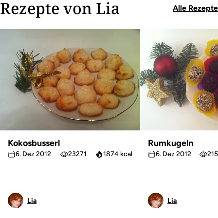
Rezepte von Lia
Alle Rezepte
Kokosbusserl
Rumkugeln
6. Dez 2012
23271
1874 kcal
6. Dez 2012
21
Lia
Lia