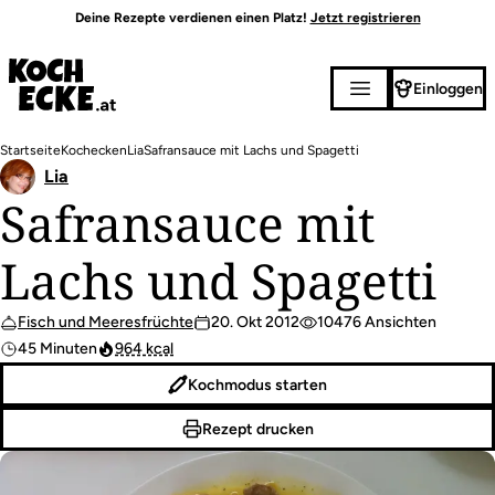
Direkt
Deine Rezepte verdienen einen Platz!
Jetzt registrieren
zum
Inhalt
Einloggen
Pfadnavigation
Startseite
Kochecken
Lia
Safransauce mit Lachs und Spagetti
Lia
Safransauce mit
Lachs und Spagetti
Fisch und Meeresfrüchte
20. Okt 2012
10476 Ansichten
45 Minuten
964 kcal
Kochmodus starten
Rezept drucken