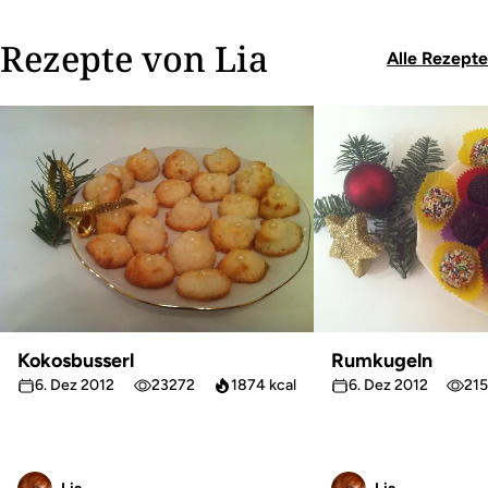
Rezepte von Lia
Alle Rezepte
Kokosbusserl
Rumkugeln
6. Dez 2012
23272
1874 kcal
6. Dez 2012
21