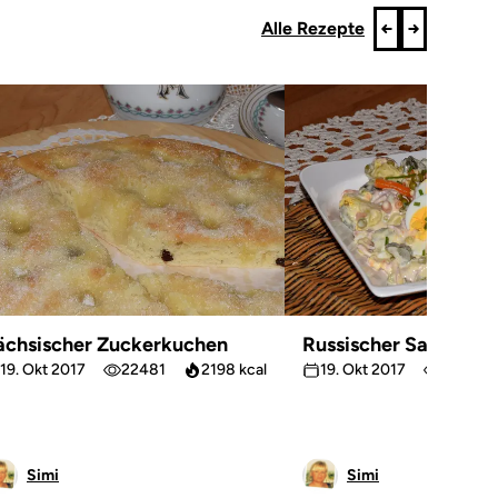
Alle Rezepte
ächsischer Zuckerkuchen
Russischer Salat
19. Okt 2017
22481
2198 kcal
19. Okt 2017
15806
Simi
Simi