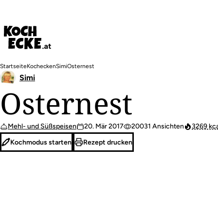
Direkt
zum
Inhalt
Pfadnavigation
Startseite
Kochecken
Simi
Osternest
Simi
Osternest
Mehl- und Süßspeisen
20. Mär 2017
20031 Ansichten
3269 kca
Kochmodus starten
Rezept drucken