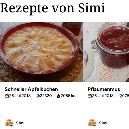
Rezepte von Simi
Schneller Apfelkuchen
Pflaumenmus
26. Jul 2018
22320
2056 kcal
26. Jul 2018
17
Simi
Simi