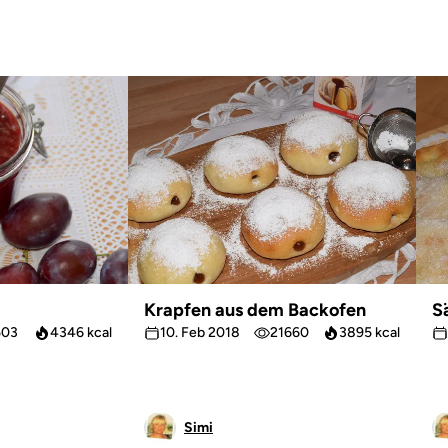
Krapfen aus dem Backofen
S
503
4346 kcal
10. Feb 2018
21660
3895 kcal
Simi