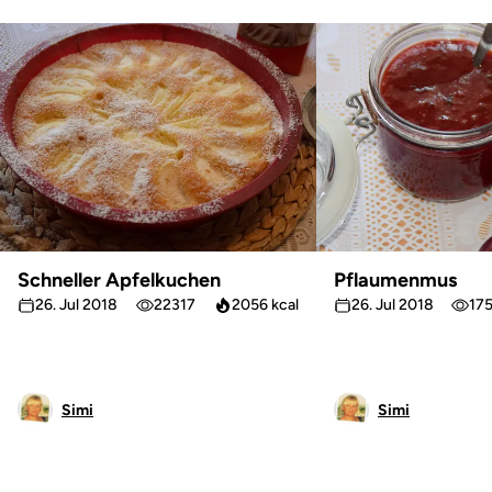
Schneller Apfelkuchen
Pflaumenmus
26. Jul 2018
22317
2056 kcal
26. Jul 2018
17
Simi
Simi