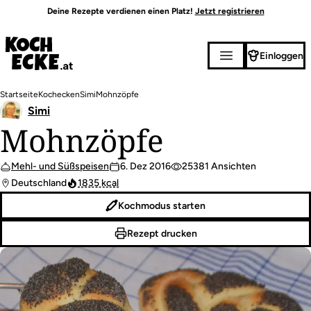
Direkt
Deine Rezepte verdienen einen Platz!
Jetzt registrieren
zum
Inhalt
Einloggen
Pfadnavigation
Startseite
Kochecken
Simi
Mohnzöpfe
Simi
Mohnzöpfe
Mehl- und Süßspeisen
6. Dez 2016
25381 Ansichten
Deutschland
1835 kcal
Kochmodus starten
Rezept drucken