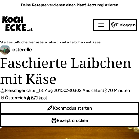
Direkt
Deine Rezepte verdienen einen Platz!
Jetzt registrieren
zum
Inhalt
Einloggen
Pfadnavigation
Startseite
Kochecken
esterelle
Faschierte Laibchen mit Käse
esterelle
Faschierte Laibchen
mit Käse
Fleischgerichte
3. Aug 2010
30302 Ansichten
70 Minuten
Österreich
671 kcal
Kochmodus starten
Rezept drucken