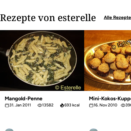
Rezepte von esterelle
Alle Rezepte
Mangold-Penne
Mini-Kokos-Kupp
31. Jan 2011
13582
693 kcal
16. Nov 2010
39