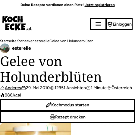
Direkt
Deine Rezepte verdienen einen Platz!
Jetzt registrieren
zum
Inhalt
Einloggen
Pfadnavigation
Startseite
Kochecken
esterelle
Gelee von Holunderblüten
esterelle
Gelee von
Holunderblüten
Anderes
29. Mai 2010
12951 Ansichten
1 Minute
Österreich
986 kcal
Kochmodus starten
Rezept drucken